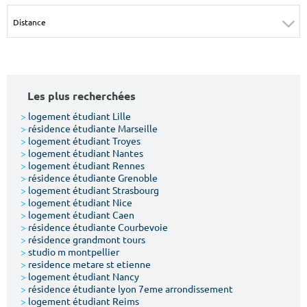
Surface min
Surface max
m²
m²
Type de location
Les plus recherchées
Colocation
>
logement étudiant Lille
>
résidence étudiante Marseille
Votre date d'entrée
>
logement étudiant Troyes
>
logement étudiant Nantes
>
logement étudiant Rennes
>
résidence étudiante Grenoble
>
logement étudiant Strasbourg
>
logement étudiant Nice
>
logement étudiant Caen
Chercher
>
résidence étudiante Courbevoie
>
résidence grandmont tours
>
studio m montpellier
>
residence metare st etienne
>
logement étudiant Nancy
>
résidence étudiante lyon 7eme arrondissement
>
logement étudiant Reims