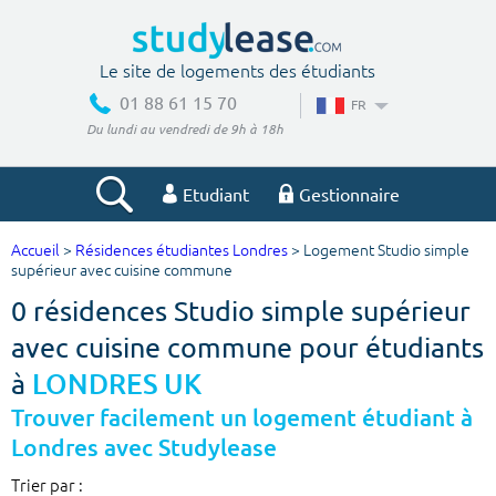
Le site de logements des étudiants
01 88 61 15 70
FR
Du lundi au vendredi de 9h à 18h
Etudiant
Gestionnaire
Accueil
>
Résidences étudiantes Londres
> Logement Studio simple
Votre recherche
supérieur avec cuisine commune
0 résidences Studio simple supérieur
Ville, école
avec cuisine commune pour étudiants
à
LONDRES UK
Budget min
Budget max
Trouver facilement un logement étudiant à
Londres avec Studylease
€
€
Trier par :