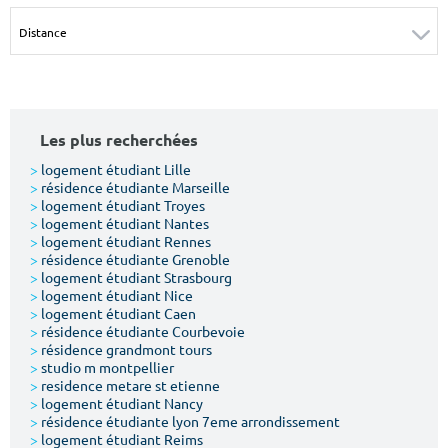
Surface min
Surface max
m²
m²
Type de location
Les plus recherchées
Colocation
>
logement étudiant Lille
>
résidence étudiante Marseille
Votre date d'entrée
>
logement étudiant Troyes
>
logement étudiant Nantes
>
logement étudiant Rennes
>
résidence étudiante Grenoble
>
logement étudiant Strasbourg
>
logement étudiant Nice
>
logement étudiant Caen
Chercher
>
résidence étudiante Courbevoie
>
résidence grandmont tours
>
studio m montpellier
>
residence metare st etienne
>
logement étudiant Nancy
>
résidence étudiante lyon 7eme arrondissement
>
logement étudiant Reims