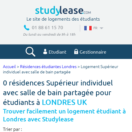
Le site de logements des étudiants
01 88 61 15 70
FR
Du lundi au vendredi de 9h à 18h
Etudiant
Gestionnaire
Accueil
>
Résidences étudiantes Londres
> Logement Supérieur
Votre recherche
individuel avec salle de bain partagée
0 résidences Supérieur individuel
Ville, école
avec salle de bain partagée pour
étudiants à
LONDRES UK
Budget min
Budget max
Trouver facilement un logement étudiant à
Londres avec Studylease
€
€
Trier par :