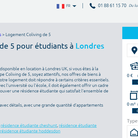
01 88 61 15 70
Du lu
FR
s
> Logement Coliving de 5
 de 5 pour étudiants à
Londres
isponible en location à Londres UK, si vous êtes à la
 Coliving de 5, soyez attentifs, nos offres de biens à
0 €
otre logement doit répondre à certains critères essentiels.
ec l’université ou l’école, il doit également offrir un cadre
rouver une résidence étudiante qui satisfait l’ensemble de
0 m²
 avec détails, avec une grande quantité d’appartements
Type
,
résidence étudiante cheshunt
,
résidence étudiante
résidence étudiante hoddesdon