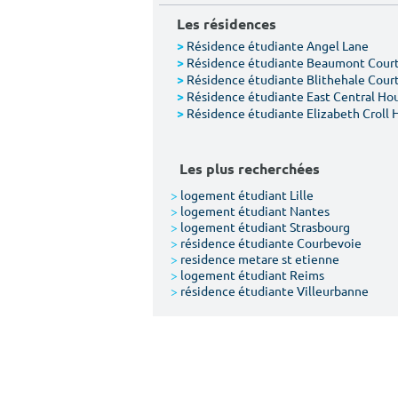
Les résidences
Résidence étudiante Angel Lane
>
Résidence étudiante Beaumont Cour
>
Résidence étudiante Blithehale Cour
>
Résidence étudiante East Central Ho
>
Résidence étudiante Elizabeth Croll 
>
Les plus recherchées
>
logement étudiant Lille
>
logement étudiant Nantes
>
logement étudiant Strasbourg
>
résidence étudiante Courbevoie
>
residence metare st etienne
>
logement étudiant Reims
>
résidence étudiante Villeurbanne