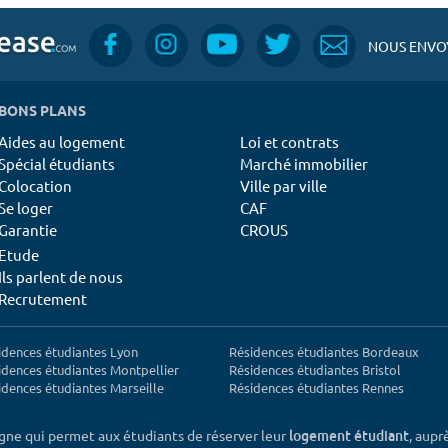
NOUS ENVOY
BONS PLANS
Aides au logement
Loi et contrats
Spécial étudiants
Marché immobilier
Colocation
Ville par ville
Se loger
CAF
Garantie
CROUS
Etude
Ils parlent de nous
Recrutement
idences étudiantes Lyon
Résidences étudiantes Bordeaux
idences étudiantes Montpellier
Résidences étudiantes Bristol
idences étudiantes Marseille
Résidences étudiantes Rennes
igne qui permet aux étudiants de réserver leur
, aupr
logement étudiant