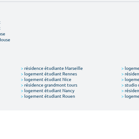
t
t
use
House
>
résidence étudiante Marseille
>
logemen
>
logement étudiant Rennes
>
résiden
>
logement étudiant Nice
>
logeme
>
résidence grandmont tours
>
studio 
>
logement étudiant Nancy
>
résiden
>
logement étudiant Rouen
>
logeme