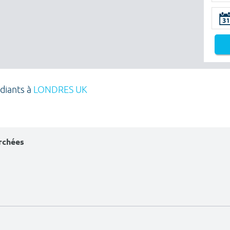
udiants à
LONDRES UK
erchées