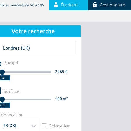
Étudiant
Gestionnaire
ndi au vendredi de 9h à 18h
Votre recherche
Budget
2969 €
Surface
100 m²
 de location
T3 XXL
Colocation