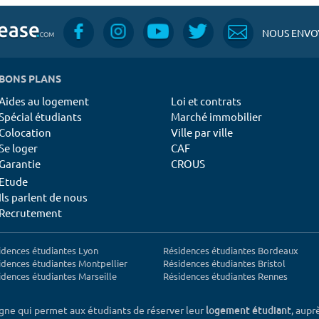
NOUS ENVOY
BONS PLANS
Aides au logement
Loi et contrats
Spécial étudiants
Marché immobilier
Colocation
Ville par ville
Se loger
CAF
Garantie
CROUS
Etude
Ils parlent de nous
Recrutement
idences étudiantes Lyon
Résidences étudiantes Bordeaux
idences étudiantes Montpellier
Résidences étudiantes Bristol
idences étudiantes Marseille
Résidences étudiantes Rennes
igne qui permet aux étudiants de réserver leur
, aupr
logement étudiant