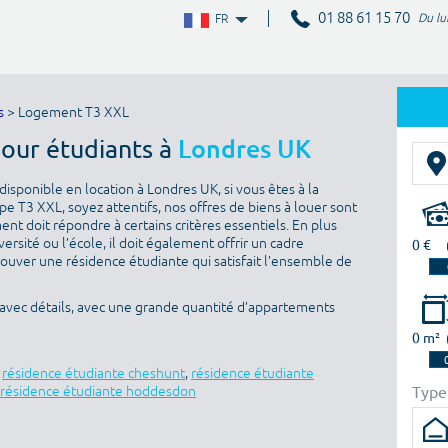
01 88 61 15 70
Du lu
FR
s
> Logement T3 XXL
pour étudiants à
Londres UK
isponible en location à Londres UK, si vous êtes à la
e T3 XXL, soyez attentifs, nos offres de biens à louer sont
nt doit répondre à certains critères essentiels. En plus
versité ou l’école, il doit également offrir un cadre
0 €
rouver une résidence étudiante qui satisfait l’ensemble de
 avec détails, avec une grande quantité d’appartements
0 m²
,
résidence étudiante cheshunt
,
résidence étudiante
Type
résidence étudiante hoddesdon