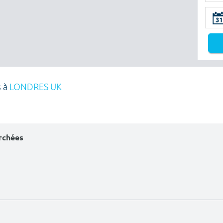
s à
LONDRES UK
erchées