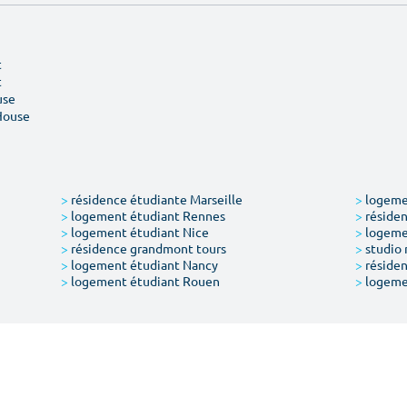
t
t
use
House
>
résidence étudiante Marseille
>
logemen
>
logement étudiant Rennes
>
résiden
>
logement étudiant Nice
>
logeme
>
résidence grandmont tours
>
studio 
>
logement étudiant Nancy
>
résiden
>
logement étudiant Rouen
>
logeme