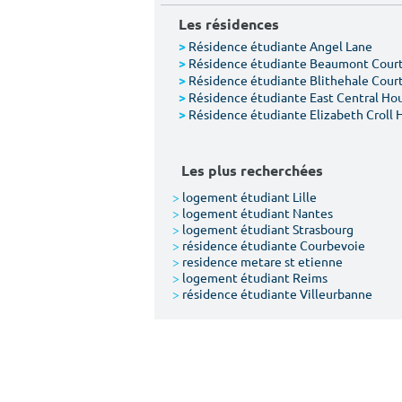
Les résidences
Résidence étudiante Angel Lane
>
Résidence étudiante Beaumont Cour
>
Résidence étudiante Blithehale Cour
>
Résidence étudiante East Central Ho
>
Résidence étudiante Elizabeth Croll 
>
Les plus recherchées
>
logement étudiant Lille
>
logement étudiant Nantes
>
logement étudiant Strasbourg
>
résidence étudiante Courbevoie
>
residence metare st etienne
>
logement étudiant Reims
>
résidence étudiante Villeurbanne