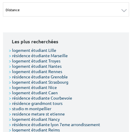
Surface min
Surface max
m²
m²
Type de location
Les plus recherchées
Colocation
>
logement étudiant Lille
>
résidence étudiante Marseille
Votre date d'entrée
>
logement étudiant Troyes
>
logement étudiant Nantes
>
logement étudiant Rennes
>
résidence étudiante Grenoble
>
logement étudiant Strasbourg
>
logement étudiant Nice
>
logement étudiant Caen
Chercher
>
résidence étudiante Courbevoie
>
résidence grandmont tours
>
studio m montpellier
>
residence metare st etienne
>
logement étudiant Nancy
>
résidence étudiante lyon 7eme arrondissement
>
logement étudiant Reims