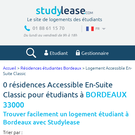
Le site de logements des étudiants
01 88 61 15 70
FR
Du lundi au vendredi de 9h à 18h
Etudiant
Gestionnaire
Accueil
>
Résidences étudiantes Bordeaux
> Logement Accessible En-
Votre recherche
Suite Classic
0 résidences Accessible En-Suite
Ville, école
Classic pour étudiants à
BORDEAUX
33000
Budget min
Budget max
Trouver facilement un logement étudiant à
Bordeaux avec Studylease
€
€
Trier par :