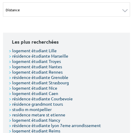
Surface min
Surface max
m²
m²
Type de location
Les plus recherchées
Colocation
>
logement étudiant Lille
>
résidence étudiante Marseille
Votre date d'entrée
>
logement étudiant Troyes
>
logement étudiant Nantes
>
logement étudiant Rennes
>
résidence étudiante Grenoble
>
logement étudiant Strasbourg
>
logement étudiant Nice
>
logement étudiant Caen
Chercher
>
résidence étudiante Courbevoie
>
résidence grandmont tours
>
studio m montpellier
>
residence metare st etienne
>
logement étudiant Nancy
>
résidence étudiante lyon 7eme arrondissement
>
logement étudiant Reims