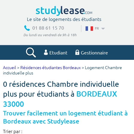
Le site de logements des étudiants
01 88 61 15 70
FR
Du lundi au vendredi de 9h à 18h
Etudiant
Gestionnaire
Accueil
>
Résidences étudiantes Bordeaux
> Logement Chambre
Votre recherche
individuelle plus
0 résidences Chambre individuelle
Ville, école
plus pour étudiants à
BORDEAUX
33000
Budget min
Budget max
Trouver facilement un logement étudiant à
Bordeaux avec Studylease
€
€
Trier par :