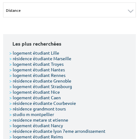
Surface min
Surface max
m²
m²
Type de location
Les plus recherchées
Colocation
>
logement étudiant Lille
>
résidence étudiante Marseille
Votre date d'entrée
>
logement étudiant Troyes
>
logement étudiant Nantes
>
logement étudiant Rennes
>
résidence étudiante Grenoble
>
logement étudiant Strasbourg
>
logement étudiant Nice
>
logement étudiant Caen
Chercher
>
résidence étudiante Courbevoie
>
résidence grandmont tours
>
studio m montpellier
>
residence metare st etienne
>
logement étudiant Nancy
>
résidence étudiante lyon 7eme arrondissement
>
logement étudiant Reims