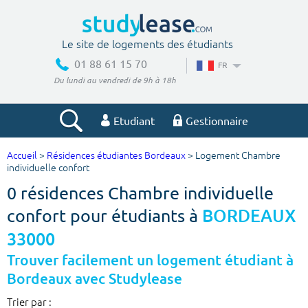
Le site de logements des étudiants
01 88 61 15 70
FR
Du lundi au vendredi de 9h à 18h
Etudiant
Gestionnaire
Accueil
>
Résidences étudiantes Bordeaux
> Logement Chambre
Votre recherche
individuelle confort
0 résidences Chambre individuelle
Ville, école
confort pour étudiants à
BORDEAUX
33000
Budget min
Budget max
Trouver facilement un logement étudiant à
Bordeaux avec Studylease
€
€
Trier par :