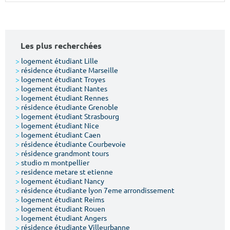
Surface min
Surface max
m²
m²
Les plus recherchées
Type de location
>
logement étudiant Lille
>
résidence étudiante Marseille
>
logement étudiant Troyes
Colocation
>
logement étudiant Nantes
>
logement étudiant Rennes
Votre date d'entrée
>
résidence étudiante Grenoble
>
logement étudiant Strasbourg
>
logement étudiant Nice
>
logement étudiant Caen
>
résidence étudiante Courbevoie
>
résidence grandmont tours
>
studio m montpellier
Chercher
>
residence metare st etienne
>
logement étudiant Nancy
>
résidence étudiante lyon 7eme arrondissement
>
logement étudiant Reims
>
logement étudiant Rouen
>
logement étudiant Angers
>
résidence étudiante Villeurbanne