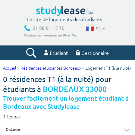
Le site de logements des étudiants
01 88 61 15 70
FR
Du lundi au vendredi de 9h à 18h
Etudiant
Gestionnaire
Accueil
>
Résidences étudiantes Bordeaux
> Logement T1 (à la nuité)
Votre recherche
0 résidences T1 (à la nuité) pour
Ville, école
étudiants à
BORDEAUX 33000
Trouver facilement un logement étudiant à
Bordeaux avec Studylease
Budget min
Budget max
Trier par :
€
€