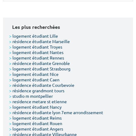
Surface min
Surface max
m²
m²
Les plus recherchées
Type de location
>
logement étudiant Lille
>
résidence étudiante Marseille
>
logement étudiant Troyes
Colocation
>
logement étudiant Nantes
>
logement étudiant Rennes
Votre date d'entrée
>
résidence étudiante Grenoble
>
logement étudiant Strasbourg
>
logement étudiant Nice
>
logement étudiant Caen
>
résidence étudiante Courbevoie
>
résidence grandmont tours
>
studio m montpellier
Chercher
>
residence metare st etienne
>
logement étudiant Nancy
>
résidence étudiante lyon 7eme arrondissement
>
logement étudiant Reims
>
logement étudiant Rouen
>
logement étudiant Angers
>
résidence étudiante Villeurbanne