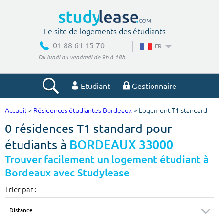
Le site de logements des étudiants
01 88 61 15 70
FR
Du lundi au vendredi de 9h à 18h
Etudiant
Gestionnaire
Accueil
>
Résidences étudiantes Bordeaux
> Logement T1 standard
Votre recherche
0 résidences T1 standard pour
Ville, école
étudiants à
BORDEAUX 33000
Trouver facilement un logement étudiant à
Bordeaux avec Studylease
Budget min
Budget max
Trier par :
€
€