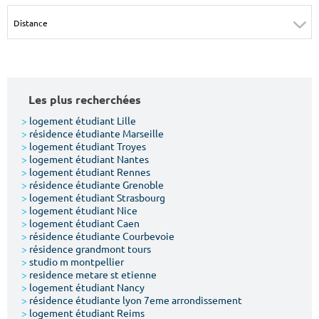
Surface min
Surface max
m²
m²
Type de location
Les plus recherchées
Colocation
>
logement étudiant Lille
>
résidence étudiante Marseille
Votre date d'entrée
>
logement étudiant Troyes
>
logement étudiant Nantes
>
logement étudiant Rennes
>
résidence étudiante Grenoble
>
logement étudiant Strasbourg
>
logement étudiant Nice
>
logement étudiant Caen
Chercher
>
résidence étudiante Courbevoie
>
résidence grandmont tours
>
studio m montpellier
>
residence metare st etienne
>
logement étudiant Nancy
>
résidence étudiante lyon 7eme arrondissement
>
logement étudiant Reims