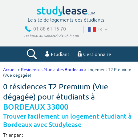
Le site de logements des étudiants
01 88 61 15 70
FR
Du lundi au vendredi de 9h à 18h
Etudiant
Gestionnaire
Accueil
>
Résidences étudiantes Bordeaux
> Logement T2 Premium
Votre recherche
(Vue dégagée)
0 résidences T2 Premium (Vue
Ville, école
dégagée) pour étudiants à
BORDEAUX 33000
Budget min
Budget max
Trouver facilement un logement étudiant à
Bordeaux avec Studylease
€
€
Trier par :