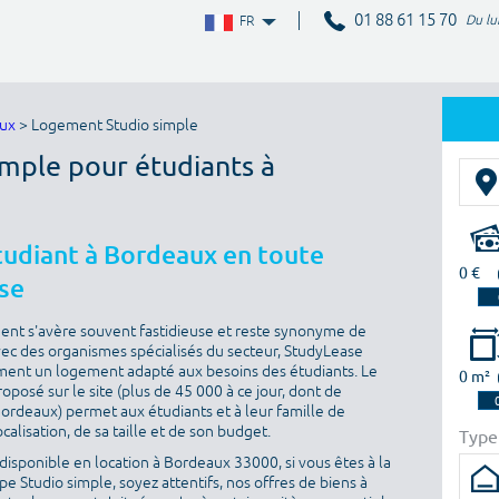
01 88 61 15 70
Du lu
FR
aux
> Logement Studio simple
imple pour étudiants à
tudiant à Bordeaux en toute
0 €
se
ment s'avère souvent fastidieuse et reste synonyme de
vec des organismes spécialisés du secteur, StudyLease
ment un logement adapté aux besoins des étudiants. Le
0 m²
posé sur le site (plus de 45 000 à ce jour, dont de
ordeaux) permet aux étudiants et à leur famille de
calisation, de sa taille et de son budget.
Type
disponible en location à Bordeaux 33000, si vous êtes à la
 Studio simple, soyez attentifs, nos offres de biens à