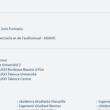
e Juris Formatio
ectacle et de l'audiovisuel - ADAMS
Ornon
 Université 2
YUGO Bordeaux Bassins à Flot
YUGO Talence Université
YUGO Talence Centre
>
résidence étudiante Marseille
>
logemen
>
logement étudiant Rennes
>
résiden