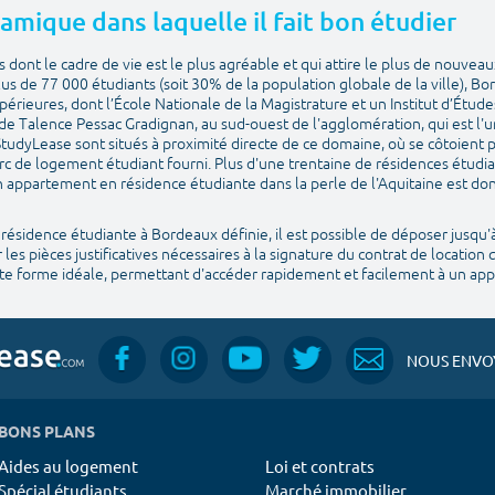
amique dans laquelle il fait bon étudier
s dont le cadre de vie est le plus agréable et qui attire le plus de nouvea
s de 77 000 étudiants (soit 30% de la population globale de la ville), 
périeures, dont l’École Nationale de la Magistrature et un Institut d’Étude
de Talence Pessac Gradignan, au sud-ouest de l'agglomération, qui est l'u
dyLease sont situés à proximité directe de ce domaine, où se côtoient p
rc de logement étudiant fourni. Plus d'une trentaine de résidences étudia
 appartement en résidence étudiante dans la perle de l'Aquitaine est do
 résidence étudiante à Bordeaux définie, il est possible de déposer jusqu'à
 les pièces justificatives nécessaires à la signature du contrat de location 
late forme idéale, permettant d'accéder rapidement et facilement à un a
NOUS ENVOY
BONS PLANS
Aides au logement
Loi et contrats
Spécial étudiants
Marché immobilier