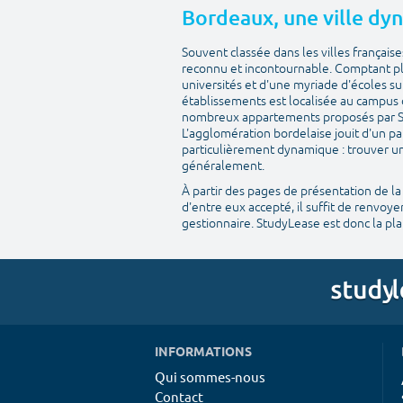
Bordeaux, une ville dyn
Souvent classée dans les villes française
reconnu et incontournable. Comptant plu
universités et d'une myriade d'écoles su
établissements est localisée au campus 
nombreux appartements proposés par Stu
L'agglomération bordelaise jouit d'un pa
particulièrement dynamique : trouver un
généralement.
À partir des pages de présentation de la
d'entre eux accepté, il suffit de renvoyer
gestionnaire. StudyLease est donc la p
INFORMATIONS
Qui sommes-nous
Contact