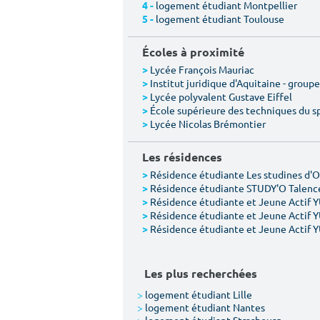
logement étudiant Montpellier
4 -
logement étudiant Toulouse
5 -
Écoles à proximité
Lycée François Mauriac
>
Institut juridique d'Aquitaine - group
>
Lycée polyvalent Gustave Eiffel
>
École supérieure des techniques du sp
>
Lycée Nicolas Brémontier
>
Les résidences
Résidence étudiante Les studines d'
>
Résidence étudiante STUDY'O Talence
>
Résidence étudiante et Jeune Actif 
>
Résidence étudiante et Jeune Actif 
>
Résidence étudiante et Jeune Actif 
>
Les plus recherchées
>
logement étudiant Lille
>
logement étudiant Nantes