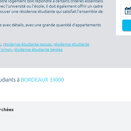
otre logement doit répondre à certains critères essentiels.
ec l’université ou l’école, il doit également offrir un cadre
rouver une résidence étudiante qui satisfait l’ensemble de
e avec détails, avec une grande quantité d’appartements
c
,
résidence étudiante pessac
,
résidence étudiante
d'ornon
,
résidence étudiante bègles
udiants à
BORDEAUX 33000
erchées