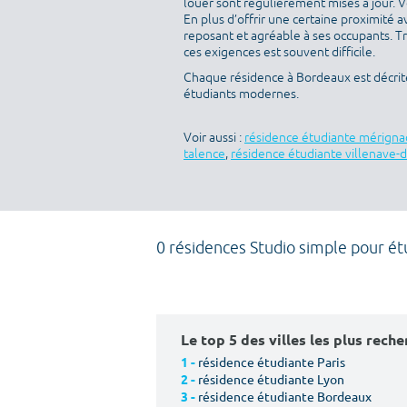
louer sont régulièrement mises à jour. V
En plus d’offrir une certaine proximité av
reposant et agréable à ses occupants. T
ces exigences est souvent difficile.
Chaque résidence à Bordeaux est décrit
étudiants modernes.
Voir aussi :
résidence étudiante mérigna
talence
,
résidence étudiante villenave-
0 résidences Studio simple pour ét
Le top 5 des villes les plus rech
résidence étudiante Paris
1 -
résidence étudiante Lyon
2 -
résidence étudiante Bordeaux
3 -