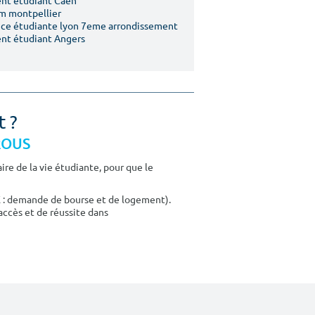
nt étudiant Caen
m montpellier
ce étudiante lyon 7eme arrondissement
nt étudiant Angers
t ?
CROUS
re de la vie étudiante, pour que le
E : demande de bourse et de logement).
accès et de réussite dans