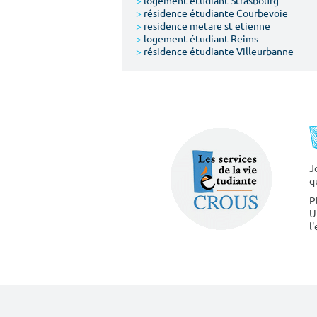
>
logement étudiant Strasbourg
>
résidence étudiante Courbevoie
>
residence metare st etienne
>
logement étudiant Reims
>
résidence étudiante Villeurbanne
J
q
P
U
l