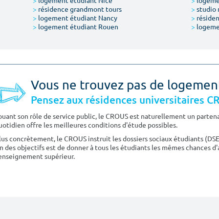
>
logement étudiant Nice
>
logeme
>
résidence grandmont tours
>
studio 
>
logement étudiant Nancy
>
résiden
>
logement étudiant Rouen
>
logeme
Vous ne trouvez pas de logemen
Pensez aux résidences universitaires 
ouant son rôle de service public, le CROUS est naturellement un partenai
uotidien offre les meilleures conditions d'étude possibles.
lus concrètement, le CROUS instruit les dossiers sociaux étudiants (DS
n des objectifs est de donner à tous les étudiants les mêmes chances d'
'enseignement supérieur.