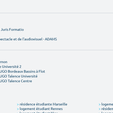
e Juris Formatio
ectacle et de l'audiovisuel - ADAMS
Ornon
 Université 2
YUGO Bordeaux Bassins à Flot
YUGO Talence Université
YUGO Talence Centre
>
résidence étudiante Marseille
>
logemen
>
logement étudiant Rennes
>
résiden