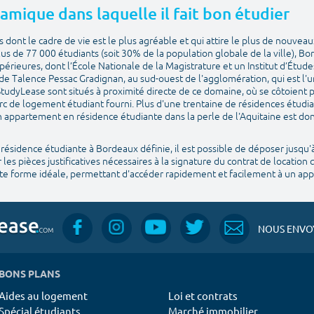
amique dans laquelle il fait bon étudier
s dont le cadre de vie est le plus agréable et qui attire le plus de nouvea
s de 77 000 étudiants (soit 30% de la population globale de la ville), 
périeures, dont l’École Nationale de la Magistrature et un Institut d’Étude
de Talence Pessac Gradignan, au sud-ouest de l'agglomération, qui est l'u
dyLease sont situés à proximité directe de ce domaine, où se côtoient p
rc de logement étudiant fourni. Plus d'une trentaine de résidences étudia
 appartement en résidence étudiante dans la perle de l'Aquitaine est do
 résidence étudiante à Bordeaux définie, il est possible de déposer jusqu'à
 les pièces justificatives nécessaires à la signature du contrat de location 
late forme idéale, permettant d'accéder rapidement et facilement à un a
NOUS ENVOY
BONS PLANS
Aides au logement
Loi et contrats
Spécial étudiants
Marché immobilier