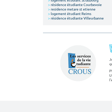
>
logement étudiant Strasbourg
>
résidence étudiante Courbevoie
>
residence metare st etienne
>
logement étudiant Reims
>
résidence étudiante Villeurbanne
J
q
P
U
l