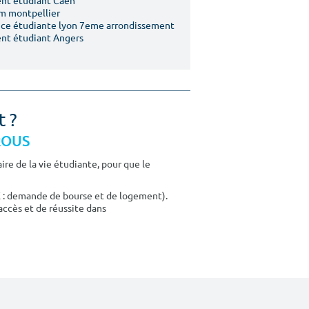
nt étudiant Caen
m montpellier
ce étudiante lyon 7eme arrondissement
nt étudiant Angers
t ?
CROUS
re de la vie étudiante, pour que le
E : demande de bourse et de logement).
accès et de réussite dans