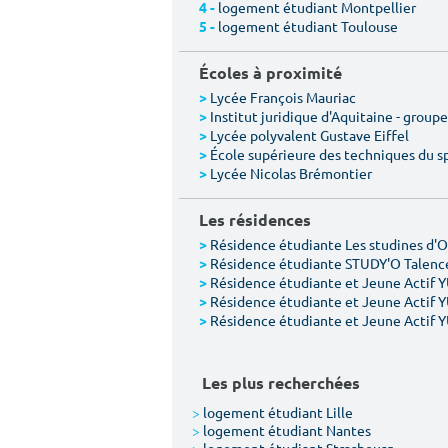
logement étudiant Montpellier
4 -
logement étudiant Toulouse
5 -
Écoles à proximité
Lycée François Mauriac
>
Institut juridique d'Aquitaine - group
>
Lycée polyvalent Gustave Eiffel
>
École supérieure des techniques du sp
>
Lycée Nicolas Brémontier
>
Les résidences
Résidence étudiante Les studines d'
>
Résidence étudiante STUDY'O Talence
>
Résidence étudiante et Jeune Actif 
>
Résidence étudiante et Jeune Actif 
>
Résidence étudiante et Jeune Actif 
>
Les plus recherchées
>
logement étudiant Lille
>
logement étudiant Nantes