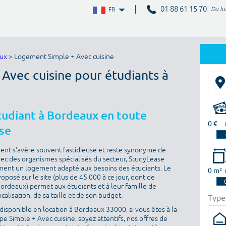
01 88 61 15 70
Du lu
FR
aux
> Logement Simple + Avec cuisine
 Avec cuisine pour étudiants à
tudiant à Bordeaux en toute
0 €
se
ment s'avère souvent fastidieuse et reste synonyme de
vec des organismes spécialisés du secteur, StudyLease
ment un logement adapté aux besoins des étudiants. Le
0 m²
posé sur le site (plus de 45 000 à ce jour, dont de
ordeaux) permet aux étudiants et à leur famille de
calisation, de sa taille et de son budget.
Type
disponible en location à Bordeaux 33000, si vous êtes à la
 Simple + Avec cuisine, soyez attentifs, nos offres de