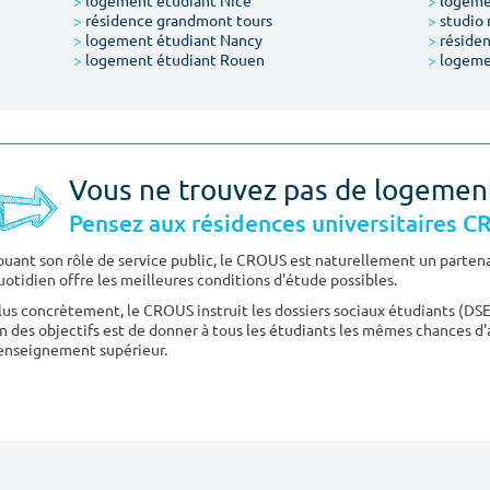
>
logement étudiant Nice
>
logeme
>
résidence grandmont tours
>
studio 
>
logement étudiant Nancy
>
résiden
>
logement étudiant Rouen
>
logeme
Vous ne trouvez pas de logemen
Pensez aux résidences universitaires 
ouant son rôle de service public, le CROUS est naturellement un partenai
uotidien offre les meilleures conditions d'étude possibles.
lus concrètement, le CROUS instruit les dossiers sociaux étudiants (DS
n des objectifs est de donner à tous les étudiants les mêmes chances d'
'enseignement supérieur.