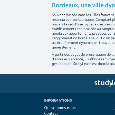
Bordeaux, une ville dyn
Souvent classée dans les villes française
reconnu et incontournable. Comptant plu
universités et d'une myriade d'écoles su
établissements est localisée au campus 
nombreux appartements proposés par Stu
L'agglomération bordelaise jouit d'un pa
particulièrement dynamique : trouver un
généralement.
À partir des pages de présentation de la
d'entre eux accepté, il suffit de renvoyer
gestionnaire. StudyLease est donc la p
INFORMATIONS
Qui sommes-nous
Contact