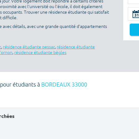
 jour. Votre logement doit répondre à certains critères
proximité avec l’université ou l’école, il doit également
es occupants. Trouver une résidence étudiante qui satisfait
difficile.
e avec détails, avec une grande quantité d’appartements
c
,
résidence étudiante pessac
,
résidence étudiante
d'ornon
,
résidence étudiante bègles
 pour étudiants à
BORDEAUX 33000
erchées