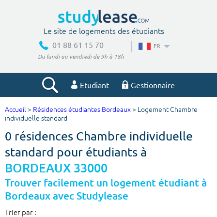
Le site de logements des étudiants
01 88 61 15 70
FR
Du lundi au vendredi de 9h à 18h
Etudiant
Gestionnaire
Accueil
>
Résidences étudiantes Bordeaux
> Logement Chambre
Votre recherche
individuelle standard
0 résidences Chambre individuelle
Ville, école
standard pour étudiants à
BORDEAUX 33000
Budget min
Budget max
Trouver facilement un logement étudiant à
Bordeaux avec Studylease
€
€
Trier par :