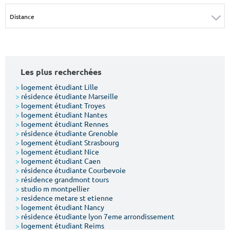
Surface min
Surface max
m²
m²
Type de location
Les plus recherchées
Colocation
>
logement étudiant Lille
>
résidence étudiante Marseille
Votre date d'entrée
>
logement étudiant Troyes
>
logement étudiant Nantes
>
logement étudiant Rennes
>
résidence étudiante Grenoble
>
logement étudiant Strasbourg
>
logement étudiant Nice
>
logement étudiant Caen
Chercher
>
résidence étudiante Courbevoie
>
résidence grandmont tours
>
studio m montpellier
>
residence metare st etienne
>
logement étudiant Nancy
>
résidence étudiante lyon 7eme arrondissement
>
logement étudiant Reims