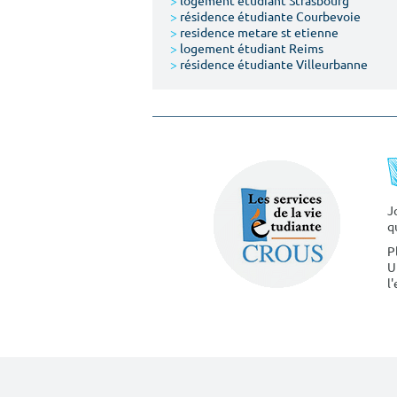
>
logement étudiant Strasbourg
>
résidence étudiante Courbevoie
>
residence metare st etienne
>
logement étudiant Reims
>
résidence étudiante Villeurbanne
J
q
P
U
l