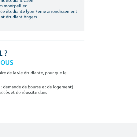
nt étudiant Caen
m montpellier
ce étudiante lyon 7eme arrondissement
nt étudiant Angers
t ?
CROUS
re de la vie étudiante, pour que le
E : demande de bourse et de logement).
accès et de réussite dans