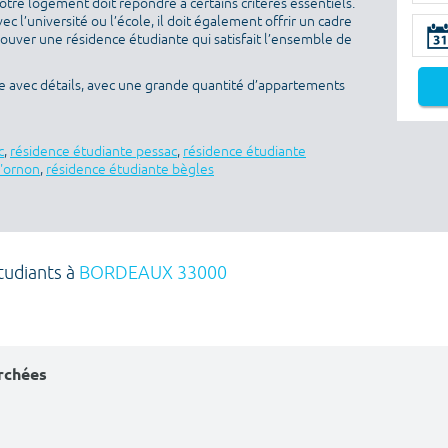
otre logement doit répondre à certains critères essentiels.
ec l’université ou l’école, il doit également offrir un cadre
rouver une résidence étudiante qui satisfait l’ensemble de
e avec détails, avec une grande quantité d’appartements
c
,
résidence étudiante pessac
,
résidence étudiante
d'ornon
,
résidence étudiante bègles
tudiants à
BORDEAUX 33000
erchées