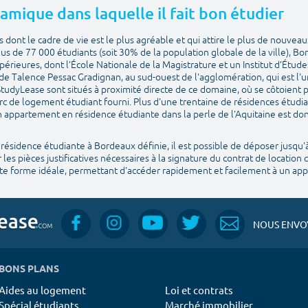
amique dans laquelle il fait bon étudier
s dont le cadre de vie est le plus agréable et qui attire le plus de nouvea
s de 77 000 étudiants (soit 30% de la population globale de la ville), 
périeures, dont l’École Nationale de la Magistrature et un Institut d’Étude
de Talence Pessac Gradignan, au sud-ouest de l'agglomération, qui est l'u
dyLease sont situés à proximité directe de ce domaine, où se côtoient p
rc de logement étudiant fourni. Plus d'une trentaine de résidences étudia
 appartement en résidence étudiante dans la perle de l'Aquitaine est do
 résidence étudiante à Bordeaux définie, il est possible de déposer jusqu'à
 les pièces justificatives nécessaires à la signature du contrat de location 
late forme idéale, permettant d'accéder rapidement et facilement à un a
NOUS ENVOY
BONS PLANS
Aides au logement
Loi et contrats
Spécial étudiants
Marché immobilier