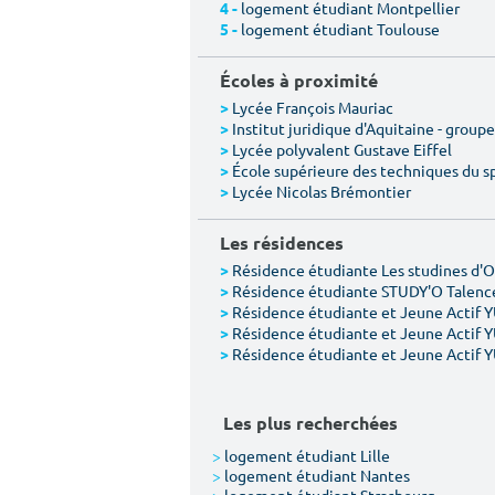
logement étudiant Montpellier
4 -
logement étudiant Toulouse
5 -
Écoles à proximité
Lycée François Mauriac
>
Institut juridique d'Aquitaine - group
>
Lycée polyvalent Gustave Eiffel
>
École supérieure des techniques du sp
>
Lycée Nicolas Brémontier
>
Les résidences
Résidence étudiante Les studines d'
>
Résidence étudiante STUDY'O Talence
>
Résidence étudiante et Jeune Actif 
>
Résidence étudiante et Jeune Actif 
>
Résidence étudiante et Jeune Actif 
>
Les plus recherchées
>
logement étudiant Lille
>
logement étudiant Nantes