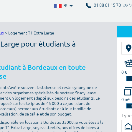
01 88 61 15 70
Du lu
FR
aux
> Logement T1 Extra Large
 Large pour étudiants à
tudiant à Bordeaux en toute
0 €
se
ment s'avère souvent fastidieuse et reste synonyme de
vec des organismes spécialisés du secteur, StudyLease
ment un logement adapté aux besoins des étudiants. Le
0 m²
posé sur le site (plus de 45 000 à ce jour, dont de
ordeaux) permet aux étudiants et à leur famille de
calisation, de sa taille et de son budget.
Type
disponible en location à Bordeaux 33000, si vous êtes à la
 T1 Extra Large, soyez attentifs, nos offres de biens à