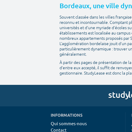
Bordeaux, une ville dyn
Souvent classée dans les villes française
reconnu et incontournable. Comptant plu
universités et d'une myriade d'écoles su
établissements est localisée au campus 
nombreux appartements proposés par Stu
L'agglomération bordelaise jouit d'un pa
particulièrement dynamique : trouver un
généralement.
À partir des pages de présentation de la
d'entre eux accepté, il suffit de renvoyer
gestionnaire. StudyLease est donc la p
INFORMATIONS
Qui sommes-nous
Contact