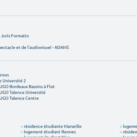
e Juris Formatio
ectacle et de l'audiovisuel - ADAMS
Ornon
 Université 2
YUGO Bordeaux Bassins à Flot
YUGO Talence Université
YUGO Talence Centre
>
résidence étudiante Marseille
>
logemen
>
logement étudiant Rennes
>
résiden