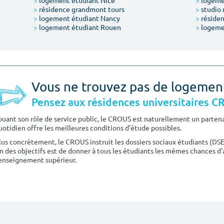
>
logement étudiant Nice
>
logeme
>
résidence grandmont tours
>
studio 
>
logement étudiant Nancy
>
résiden
>
logement étudiant Rouen
>
logeme
Vous ne trouvez pas de logemen
Pensez aux résidences universitaires 
ouant son rôle de service public, le CROUS est naturellement un partenai
uotidien offre les meilleures conditions d'étude possibles.
lus concrètement, le CROUS instruit les dossiers sociaux étudiants (DS
n des objectifs est de donner à tous les étudiants les mêmes chances d'
'enseignement supérieur.