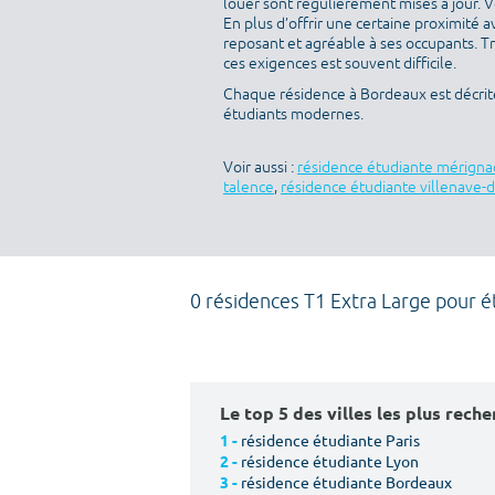
louer sont régulièrement mises à jour. V
En plus d’offrir une certaine proximité av
reposant et agréable à ses occupants. T
ces exigences est souvent difficile.
Chaque résidence à Bordeaux est décrit
étudiants modernes.
Voir aussi :
résidence étudiante mérigna
talence
,
résidence étudiante villenave-
0 résidences T1 Extra Large pour é
Le top 5 des villes les plus rech
résidence étudiante Paris
1 -
résidence étudiante Lyon
2 -
résidence étudiante Bordeaux
3 -