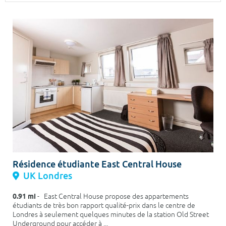
Surface min
Surface max
m²
m²
Type de location
Colocation
Votre date d'entrée
Chercher
Résidence étudiante East Central House
UK Londres
0.91 mi
- East Central House propose des appartements
étudiants de très bon rapport qualité-prix dans le centre de
Londres à seulement quelques minutes de la station Old Street
Underground pour accéder à ...