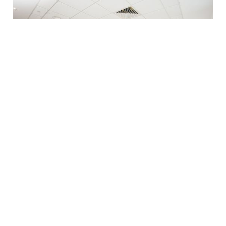
Résidence étudiante North Lodge
UK Londres
5.56 mi
- North Lodge est situé à deux minutes de la station de
métro Tottenham Hale est à moins de 15 minutes du centre de
Londres sur la ligne Victoria jusqu'aux stations Russell Square et
Holborn où se...
En savoir plus