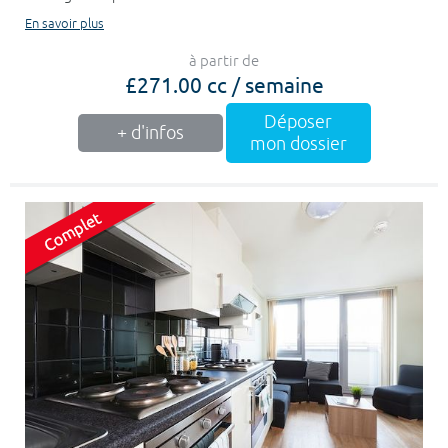
En savoir plus
à partir de
£271.00 cc / semaine
Déposer
+ d'infos
mon dossier