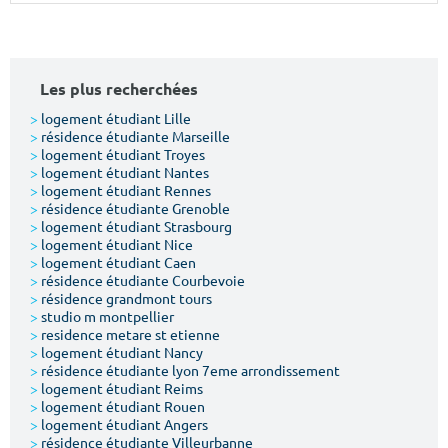
Surface min
Surface max
m²
m²
Les plus recherchées
Type de location
>
logement étudiant Lille
>
résidence étudiante Marseille
>
logement étudiant Troyes
Colocation
>
logement étudiant Nantes
>
logement étudiant Rennes
Votre date d'entrée
>
résidence étudiante Grenoble
>
logement étudiant Strasbourg
>
logement étudiant Nice
>
logement étudiant Caen
>
résidence étudiante Courbevoie
>
résidence grandmont tours
>
studio m montpellier
Chercher
>
residence metare st etienne
>
logement étudiant Nancy
>
résidence étudiante lyon 7eme arrondissement
>
logement étudiant Reims
>
logement étudiant Rouen
>
logement étudiant Angers
>
résidence étudiante Villeurbanne