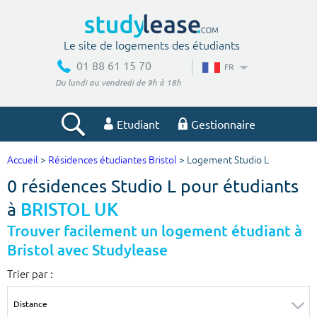
Le site de logements des étudiants
01 88 61 15 70
FR
Du lundi au vendredi de 9h à 18h
Etudiant
Gestionnaire
Accueil
>
Résidences étudiantes Bristol
> Logement Studio L
Votre recherche
0 résidences Studio L pour étudiants
Ville, école
à
BRISTOL UK
Trouver facilement un logement étudiant à
Bristol avec Studylease
Budget min
Budget max
Trier par :
€
€