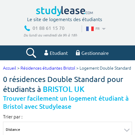
Le site de logements des étudiants
01 88 61 15 70
FR
Du lundi au vendredi de 9h à 18h
Etudiant
Gestionnaire
Accueil
>
Résidences étudiantes Bristol
> Logement Double Standard
Votre recherche
0 résidences Double Standard pour
Ville, école
étudiants à
BRISTOL UK
Trouver facilement un logement étudiant à
Bristol avec Studylease
Budget min
Budget max
Trier par :
€
€