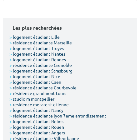
Surface min
Surface max
m²
m²
Les plus recherchées
Type de location
>
logement étudiant Lille
>
résidence étudiante Marseille
>
logement étudiant Troyes
Colocation
>
logement étudiant Nantes
>
logement étudiant Rennes
Votre date d'entrée
>
résidence étudiante Grenoble
>
logement étudiant Strasbourg
>
logement étudiant Nice
>
logement étudiant Caen
>
résidence étudiante Courbevoie
>
résidence grandmont tours
>
studio m montpellier
Chercher
>
residence metare st etienne
>
logement étudiant Nancy
>
résidence étudiante lyon 7eme arrondissement
>
logement étudiant Reims
>
logement étudiant Rouen
>
logement étudiant Angers
>
résidence étudiante Villeurbanne