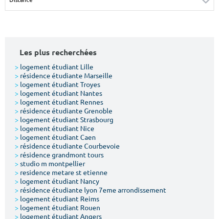
Surface min
Surface max
m²
m²
Les plus recherchées
Type de location
>
logement étudiant Lille
>
résidence étudiante Marseille
Colocation
>
logement étudiant Troyes
>
logement étudiant Nantes
Votre date d'entrée
>
logement étudiant Rennes
>
résidence étudiante Grenoble
>
logement étudiant Strasbourg
>
logement étudiant Nice
>
logement étudiant Caen
>
résidence étudiante Courbevoie
>
résidence grandmont tours
Chercher
>
studio m montpellier
>
residence metare st etienne
>
logement étudiant Nancy
>
résidence étudiante lyon 7eme arrondissement
>
logement étudiant Reims
>
logement étudiant Rouen
>
logement étudiant Angers