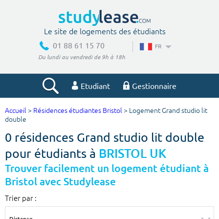
Le site de logements des étudiants
01 88 61 15 70
FR
Du lundi au vendredi de 9h à 18h
Etudiant
Gestionnaire
Accueil
>
Résidences étudiantes Bristol
> Logement Grand studio lit
Votre recherche
double
0 résidences Grand studio lit double
Ville, école
pour étudiants à
BRISTOL UK
Trouver facilement un logement étudiant à
Bristol avec Studylease
Budget min
Budget max
Trier par :
€
€