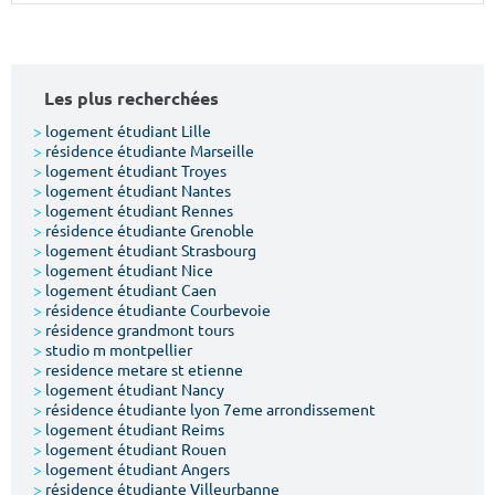
Surface min
Surface max
m²
m²
Les plus recherchées
Type de location
>
logement étudiant Lille
>
résidence étudiante Marseille
>
logement étudiant Troyes
Colocation
>
logement étudiant Nantes
>
logement étudiant Rennes
Votre date d'entrée
>
résidence étudiante Grenoble
>
logement étudiant Strasbourg
>
logement étudiant Nice
>
logement étudiant Caen
>
résidence étudiante Courbevoie
>
résidence grandmont tours
>
studio m montpellier
Chercher
>
residence metare st etienne
>
logement étudiant Nancy
>
résidence étudiante lyon 7eme arrondissement
>
logement étudiant Reims
>
logement étudiant Rouen
>
logement étudiant Angers
>
résidence étudiante Villeurbanne