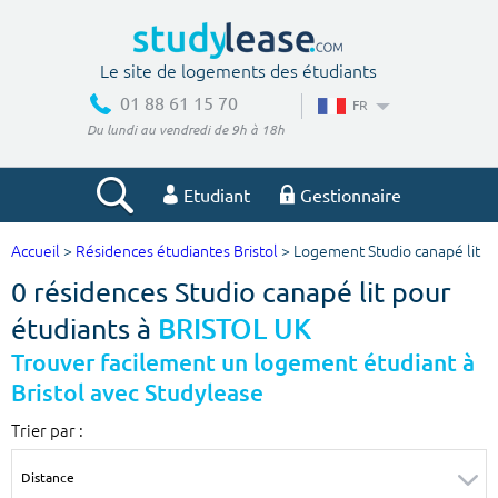
Le site de logements des étudiants
01 88 61 15 70
FR
Du lundi au vendredi de 9h à 18h
Etudiant
Gestionnaire
Accueil
>
Résidences étudiantes Bristol
> Logement Studio canapé lit
Votre recherche
0 résidences Studio canapé lit pour
Ville, école
étudiants à
BRISTOL UK
Trouver facilement un logement étudiant à
Bristol avec Studylease
Budget min
Budget max
Trier par :
€
€