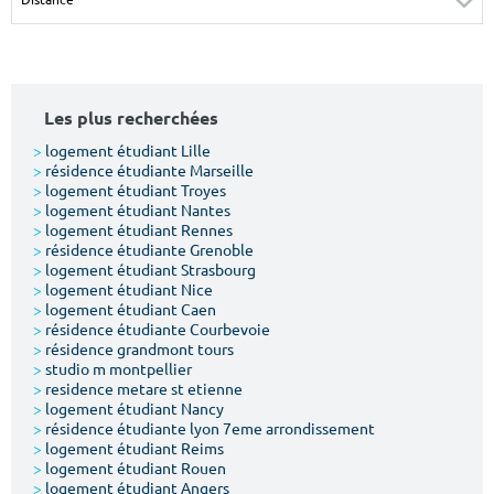
Surface min
Surface max
m²
m²
Les plus recherchées
Type de location
>
logement étudiant Lille
>
résidence étudiante Marseille
Colocation
>
logement étudiant Troyes
>
logement étudiant Nantes
Votre date d'entrée
>
logement étudiant Rennes
>
résidence étudiante Grenoble
>
logement étudiant Strasbourg
>
logement étudiant Nice
>
logement étudiant Caen
>
résidence étudiante Courbevoie
>
résidence grandmont tours
Chercher
>
studio m montpellier
>
residence metare st etienne
>
logement étudiant Nancy
>
résidence étudiante lyon 7eme arrondissement
>
logement étudiant Reims
>
logement étudiant Rouen
>
logement étudiant Angers