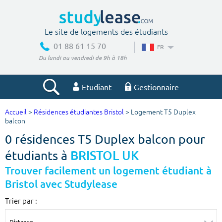
Le site de logements des étudiants
01 88 61 15 70
FR
Du lundi au vendredi de 9h à 18h
Etudiant
Gestionnaire
Accueil
>
Résidences étudiantes Bristol
> Logement T5 Duplex
Votre recherche
balcon
0 résidences T5 Duplex balcon pour
Ville, école
étudiants à
BRISTOL UK
Trouver facilement un logement étudiant à
Bristol avec Studylease
Budget min
Budget max
Trier par :
€
€