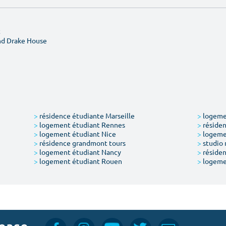
t
nd Drake House
>
résidence étudiante Marseille
>
logemen
>
logement étudiant Rennes
>
résiden
>
logement étudiant Nice
>
logeme
>
résidence grandmont tours
>
studio 
>
logement étudiant Nancy
>
résiden
>
logement étudiant Rouen
>
logeme