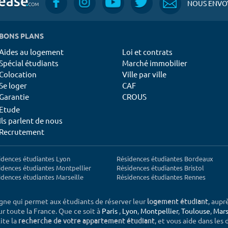
NOUS ENVOY
BONS PLANS
Aides au logement
Loi et contrats
Spécial étudiants
Marché immobilier
Colocation
Ville par ville
Se loger
CAF
Garantie
CROUS
Etude
Ils parlent de nous
Recrutement
idences étudiantes Lyon
Résidences étudiantes Bordeaux
idences étudiantes Montpellier
Résidences étudiantes Bristol
idences étudiantes Marseille
Résidences étudiantes Rennes
igne qui permet aux étudiants de réserver leur
, aupr
logement étudiant
sur toute la France. Que ce soit à
Paris
,
Lyon
,
Montpellier
,
Toulouse
,
Mars
ite la
, et vous aide dans les
recherche de votre appartement étudiant