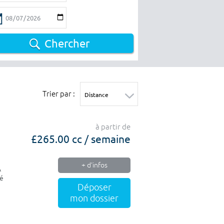
Chercher
Trier par :
à partir de
£265.00 cc / semaine
+ d'infos
A
té
Déposer
mon dossier