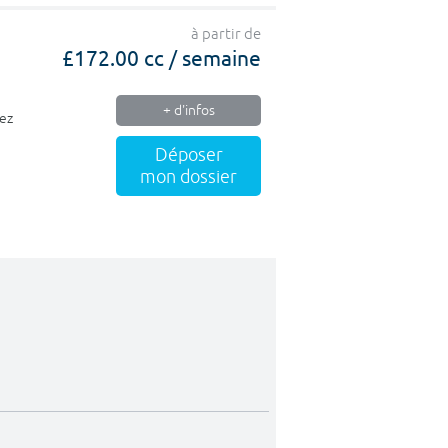
à partir de
£172.00 cc / semaine
+ d'infos
vez
Déposer
mon dossier