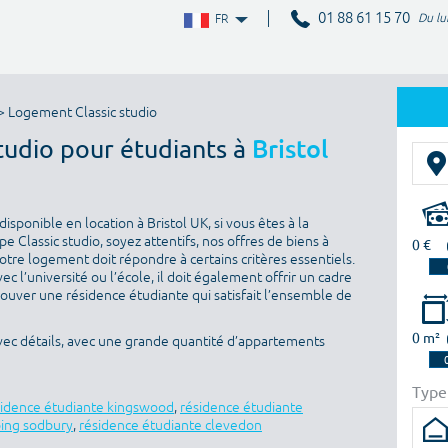
01 88 61 15 70
Du lu
FR
> Logement Classic studio
studio pour étudiants à
Bristol
sponible en location à Bristol UK, si vous êtes à la
 Classic studio, soyez attentifs, nos offres de biens à
0 €
otre logement doit répondre à certains critères essentiels.
ec l’université ou l’école, il doit également offrir un cadre
rouver une résidence étudiante qui satisfait l’ensemble de
0 m²
avec détails, avec une grande quantité d’appartements
Type
sidence étudiante kingswood
,
résidence étudiante
ping sodbury
,
résidence étudiante clevedon