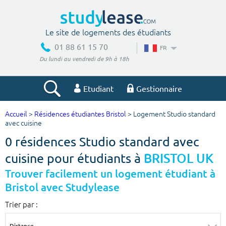
Le site de logements des étudiants
01 88 61 15 70
FR
Du lundi au vendredi de 9h à 18h
Etudiant
Gestionnaire
Accueil
>
Résidences étudiantes Bristol
> Logement Studio standard
Votre recherche
avec cuisine
0 résidences Studio standard avec
Ville, école
cuisine pour étudiants à
BRISTOL UK
Trouver facilement un logement étudiant à
Bristol avec Studylease
Budget min
Budget max
Trier par :
€
€