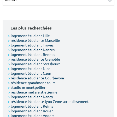
Surface min
Surface max
m²
m²
Les plus recherchées
Type de location
>
logement étudiant Lille
>
résidence étudiante Marseille
Colocation
>
logement étudiant Troyes
>
logement étudiant Nantes
Votre date d'entrée
>
logement étudiant Rennes
>
résidence étudiante Grenoble
>
logement étudiant Strasbourg
>
logement étudiant Nice
>
logement étudiant Caen
>
résidence étudiante Courbevoie
>
résidence grandmont tours
Chercher
>
studio m montpellier
>
residence metare st etienne
>
logement étudiant Nancy
>
résidence étudiante lyon 7eme arrondissement
>
logement étudiant Reims
>
logement étudiant Rouen
>
logement étudiant Angers