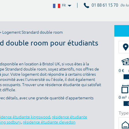
01 88 61 15 70
Du lu
FR
> Logement Strandard double room
rd double room pour étudiants
sponible en location à Bristol UK, si vous êtes à la
e Strandard double room, soyez attentifs, nos offres de
0 €
 jour. Votre logement doit répondre à certains critères
proximité avec l’université ou l’école, il doit également
es occupants. Trouver une résidence étudiante qui satisfait
difficile.
0 m²
avec détails, avec une grande quantité d’appartements
Type
sidence étudiante kingswood
,
résidence étudiante
ping sodbury
,
résidence étudiante clevedon