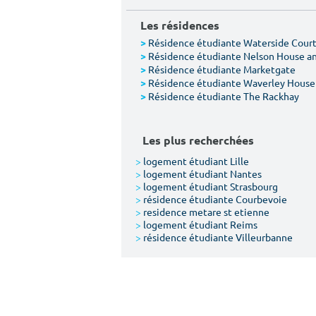
Les résidences
Résidence étudiante Waterside Cour
>
Résidence étudiante Nelson House a
>
Résidence étudiante Marketgate
>
Résidence étudiante Waverley House
>
Résidence étudiante The Rackhay
>
Les plus recherchées
>
logement étudiant Lille
>
logement étudiant Nantes
>
logement étudiant Strasbourg
>
résidence étudiante Courbevoie
>
residence metare st etienne
>
logement étudiant Reims
>
résidence étudiante Villeurbanne