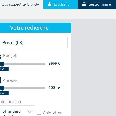
Étudiant
Gestionnaire
ndi au vendredi de 9h à 18h
Votre recherche
Budget
2969 €
Surface
100 m²
 de location
Strandard
Colocation