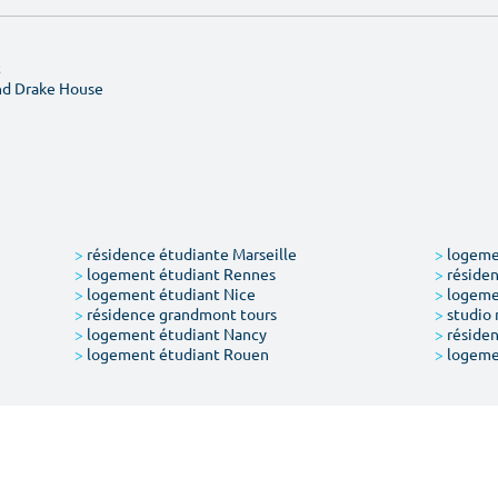
t
nd Drake House
>
résidence étudiante Marseille
>
logemen
>
logement étudiant Rennes
>
résiden
>
logement étudiant Nice
>
logeme
>
résidence grandmont tours
>
studio 
>
logement étudiant Nancy
>
résiden
>
logement étudiant Rouen
>
logeme