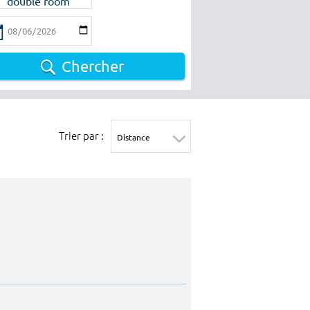
double room
Chercher
Trier par :