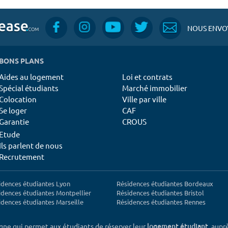
NOUS ENVOY
BONS PLANS
Aides au logement
Loi et contrats
Spécial étudiants
Marché immobilier
Colocation
Ville par ville
Se loger
CAF
Garantie
CROUS
Etude
Ils parlent de nous
Recrutement
idences étudiantes Lyon
Résidences étudiantes Bordeaux
idences étudiantes Montpellier
Résidences étudiantes Bristol
idences étudiantes Marseille
Résidences étudiantes Rennes
igne qui permet aux étudiants de réserver leur
, aupr
logement étudiant