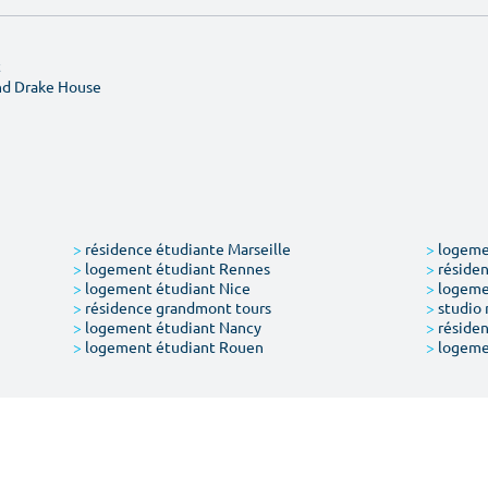
t
nd Drake House
>
résidence étudiante Marseille
>
logemen
>
logement étudiant Rennes
>
résiden
>
logement étudiant Nice
>
logeme
>
résidence grandmont tours
>
studio 
>
logement étudiant Nancy
>
résiden
>
logement étudiant Rouen
>
logeme