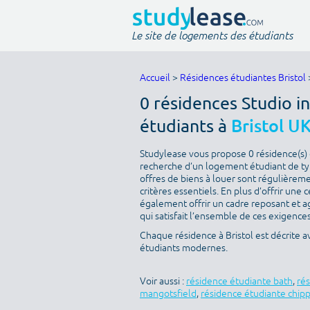
Le site de logements des étudiants
Accueil
>
Résidences étudiantes Bristol
0 résidences Studio i
étudiants à
Bristol U
Studylease vous propose 0 résidence(s) di
recherche d’un logement étudiant de type
offres de biens à louer sont régulièreme
critères essentiels. En plus d’offrir une c
également offrir un cadre reposant et a
qui satisfait l’ensemble de ces exigences 
Chaque résidence à Bristol est décrite 
étudiants modernes.
Voir aussi :
résidence étudiante bath
,
ré
mangotsfield
,
résidence étudiante chip