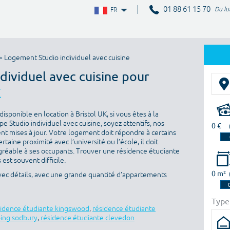
01 88 61 15 70
Du lu
FR
> Logement Studio individuel avec cuisine
ndividuel avec cuisine pour
K
sponible en location à Bristol UK, si vous êtes à la
 Studio individuel avec cuisine, soyez attentifs, nos
0 €
nt mises à jour. Votre logement doit répondre à certains
ertaine proximité avec l’université ou l’école, il doit
gréable à ses occupants. Trouver une résidence étudiante
est souvent difficile.
0 m²
avec détails, avec une grande quantité d’appartements
Type
sidence étudiante kingswood
,
résidence étudiante
ping sodbury
,
résidence étudiante clevedon