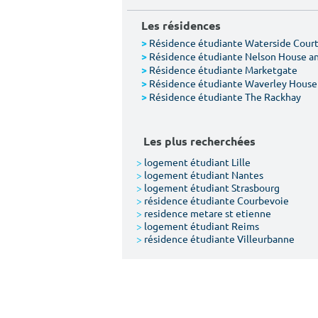
Les résidences
Résidence étudiante Waterside Cour
>
Résidence étudiante Nelson House a
>
Résidence étudiante Marketgate
>
Résidence étudiante Waverley House
>
Résidence étudiante The Rackhay
>
Les plus recherchées
>
logement étudiant Lille
>
logement étudiant Nantes
>
logement étudiant Strasbourg
>
résidence étudiante Courbevoie
>
residence metare st etienne
>
logement étudiant Reims
>
résidence étudiante Villeurbanne