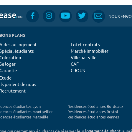
NOUS ENVOY
BONS PLANS
Aides au logement
Loi et contrats
Spécial étudiants
Marché immobilier
Colocation
Ville par ville
Se loger
CAF
Garantie
CROUS
Etude
Ils parlent de nous
Recrutement
idences étudiantes Lyon
Résidences étudiantes Bordeaux
idences étudiantes Montpellier
Résidences étudiantes Bristol
idences étudiantes Marseille
Résidences étudiantes Rennes
igne qui permet aux étudiants de réserver leur
, aupr
logement étudiant