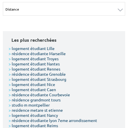
Surface min
Surface max
m²
m²
Type de location
Les plus recherchées
Colocation
>
logement étudiant Lille
>
résidence étudiante Marseille
Votre date d'entrée
>
logement étudiant Troyes
>
logement étudiant Nantes
>
logement étudiant Rennes
>
résidence étudiante Grenoble
>
logement étudiant Strasbourg
>
logement étudiant Nice
>
logement étudiant Caen
Chercher
>
résidence étudiante Courbevoie
>
résidence grandmont tours
>
studio m montpellier
>
residence metare st etienne
>
logement étudiant Nancy
>
résidence étudiante lyon 7eme arrondissement
>
logement étudiant Reims