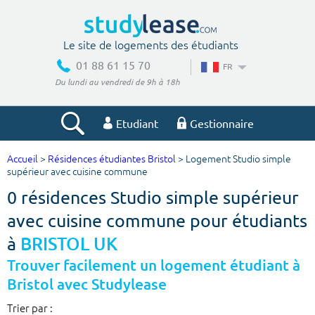
Le site de logements des étudiants
01 88 61 15 70
FR
Du lundi au vendredi de 9h à 18h
Etudiant
Gestionnaire
Accueil
>
Résidences étudiantes Bristol
> Logement Studio simple
Votre recherche
supérieur avec cuisine commune
0 résidences Studio simple supérieur
Ville, école
avec cuisine commune pour étudiants
à
BRISTOL UK
Budget min
Budget max
Trouver facilement un logement étudiant à
Bristol avec Studylease
€
€
Trier par :