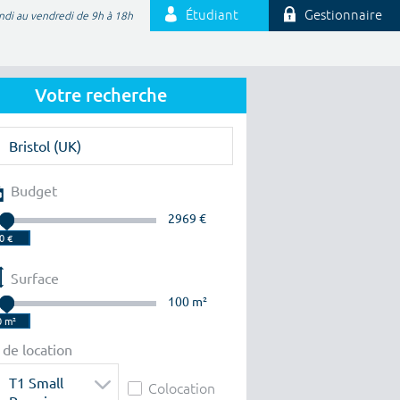
Étudiant
Gestionnaire
ndi au vendredi de 9h à 18h
Votre recherche
Budget
2969 €
Surface
100 m²
 de location
T1 Small
Colocation