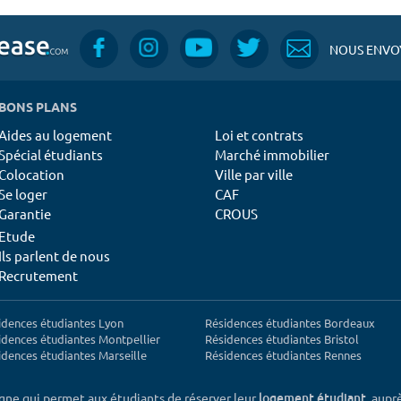
NOUS ENVOY
BONS PLANS
Aides au logement
Loi et contrats
Spécial étudiants
Marché immobilier
Colocation
Ville par ville
Se loger
CAF
Garantie
CROUS
Etude
Ils parlent de nous
Recrutement
idences étudiantes Lyon
Résidences étudiantes Bordeaux
idences étudiantes Montpellier
Résidences étudiantes Bristol
idences étudiantes Marseille
Résidences étudiantes Rennes
igne qui permet aux étudiants de réserver leur
, aupr
logement étudiant