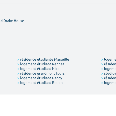
t
nd Drake House
>
résidence étudiante Marseille
>
logemen
>
logement étudiant Rennes
>
résiden
>
logement étudiant Nice
>
logeme
>
résidence grandmont tours
>
studio 
>
logement étudiant Nancy
>
résiden
>
logement étudiant Rouen
>
logeme