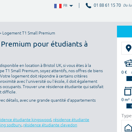
01 88 61 15 70
Du lu
FR
> Logement T1 Small Premium
l Premium pour étudiants à
sponible en location à Bristol UK, si vous êtes à la
e T1 Small Premium, soyez attentifs, nos offres de biens
0 €
 Votre logement doit répondre à certains critères
proximité avec l’université ou l’école, il doit également
es occupants. Trouver une résidence étudiante qui satisfait
difficile.
0 m²
avec détails, avec une grande quantité d’appartements
Type
sidence étudiante kingswood
,
résidence étudiante
ping sodbury
,
résidence étudiante clevedon