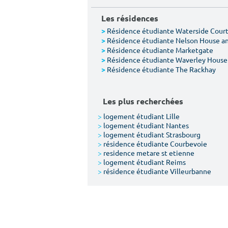
Les résidences
Résidence étudiante Waterside Cour
>
Résidence étudiante Nelson House a
>
Résidence étudiante Marketgate
>
Résidence étudiante Waverley House
>
Résidence étudiante The Rackhay
>
Les plus recherchées
>
logement étudiant Lille
>
logement étudiant Nantes
>
logement étudiant Strasbourg
>
résidence étudiante Courbevoie
>
residence metare st etienne
>
logement étudiant Reims
>
résidence étudiante Villeurbanne