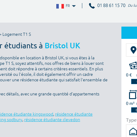
01 88 61 15 70
Du lu
FR
> Logement T1 S
r étudiants à
Bristol UK
sponible en location à Bristol UK, si vous êtes à la
 T1 S, soyez attentifs, nos offres de biens à louer sont
nt doit répondre à certains critères essentiels. En plus
versité ou l’école, il doit également offrir un cadre
0 €
rouver une résidence étudiante qui satisfait l’ensemble de
avec détails, avec une grande quantité d’appartements
0 m²
sidence étudiante kingswood
,
résidence étudiante
Type
ping sodbury
,
résidence étudiante clevedon