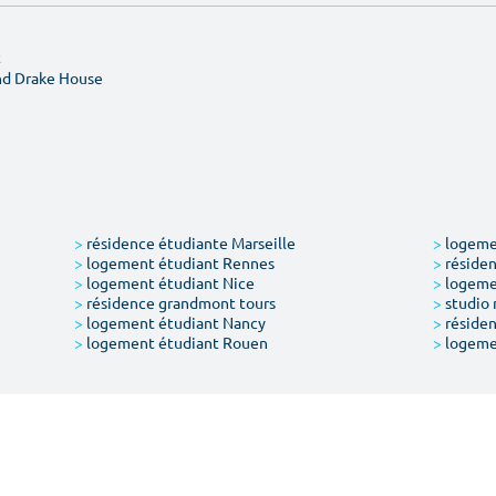
t
nd Drake House
>
résidence étudiante Marseille
>
logemen
>
logement étudiant Rennes
>
résiden
>
logement étudiant Nice
>
logeme
>
résidence grandmont tours
>
studio 
>
logement étudiant Nancy
>
résiden
>
logement étudiant Rouen
>
logeme