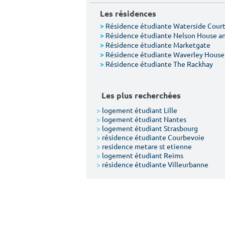
Les résidences
Résidence étudiante Waterside Cour
>
Résidence étudiante Nelson House a
>
Résidence étudiante Marketgate
>
Résidence étudiante Waverley House
>
Résidence étudiante The Rackhay
>
Les plus recherchées
>
logement étudiant Lille
>
logement étudiant Nantes
>
logement étudiant Strasbourg
>
résidence étudiante Courbevoie
>
residence metare st etienne
>
logement étudiant Reims
>
résidence étudiante Villeurbanne