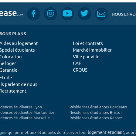
NOUS ENVOY
BONS PLANS
Aides au logement
Loi et contrats
Spécial étudiants
Marché immobilier
Colocation
Ville par ville
Se loger
CAF
Garantie
CROUS
Etude
Ils parlent de nous
Recrutement
idences étudiantes Lyon
Résidences étudiantes Bordeaux
idences étudiantes Montpellier
Résidences étudiantes Bristol
idences étudiantes Marseille
Résidences étudiantes Rennes
igne qui permet aux étudiants de réserver leur
, aupr
logement étudiant