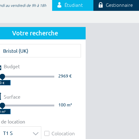
Étudiant
Gestionnaire
ndi au vendredi de 9h à 18h
Votre recherche
Budget
2969 €
Surface
100 m²
 de location
T1 S
Colocation