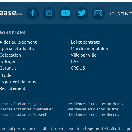
NOUS ENVOY
BONS PLANS
Aides au logement
Loi et contrats
Spécial étudiants
Marché immobilier
Colocation
Ville par ville
Se loger
CAF
Garantie
CROUS
Etude
Ils parlent de nous
Recrutement
idences étudiantes Lyon
Résidences étudiantes Bordeaux
idences étudiantes Montpellier
Résidences étudiantes Bristol
idences étudiantes Marseille
Résidences étudiantes Rennes
igne qui permet aux étudiants de réserver leur
, aupr
logement étudiant