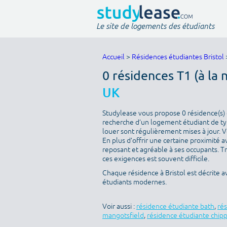
Le site de logements des étudiants
Accueil
>
Résidences étudiantes Bristol
0 résidences T1 (à la 
UK
Studylease vous propose 0 résidence(s) di
recherche d’un logement étudiant de type 
louer sont régulièrement mises à jour. V
En plus d’offrir une certaine proximité av
reposant et agréable à ses occupants. T
ces exigences est souvent difficile.
Chaque résidence à Bristol est décrite 
étudiants modernes.
Voir aussi :
résidence étudiante bath
,
ré
mangotsfield
,
résidence étudiante chip