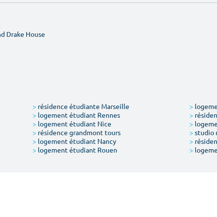
t
nd Drake House
>
résidence étudiante Marseille
>
logemen
>
logement étudiant Rennes
>
résiden
>
logement étudiant Nice
>
logeme
>
résidence grandmont tours
>
studio 
>
logement étudiant Nancy
>
résiden
>
logement étudiant Rouen
>
logeme