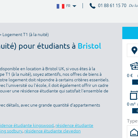
01 88 61 15 70
Du lu
FR
> Logement T1 (à la nuité)
nuité) pour étudiants à
Bristol
sponible en location à Bristol UK, si vous êtes à la
T1 (à la nuité), soyez attentifs, nos offres de biens à
0 €
otre logement doit répondre à certains critères essentiels.
ec l’université ou l’école, il doit également offrir un cadre
rouver une résidence étudiante qui satisfait l’ensemble de
0 m²
avec détails, avec une grande quantité d’appartements
Type
sidence étudiante kingswood
,
résidence étudiante
ping sodbury
,
résidence étudiante clevedon