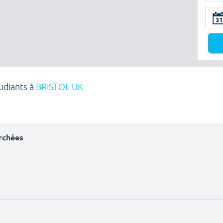
tudiants à
BRISTOL UK
erchées