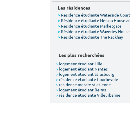
Les résidences
Résidence étudiante Waterside Cour
>
Résidence étudiante Nelson House a
>
Résidence étudiante Marketgate
>
Résidence étudiante Waverley House
>
Résidence étudiante The Rackhay
>
Les plus recherchées
>
logement étudiant Lille
>
logement étudiant Nantes
>
logement étudiant Strasbourg
>
résidence étudiante Courbevoie
>
residence metare st etienne
>
logement étudiant Reims
>
résidence étudiante Villeurbanne