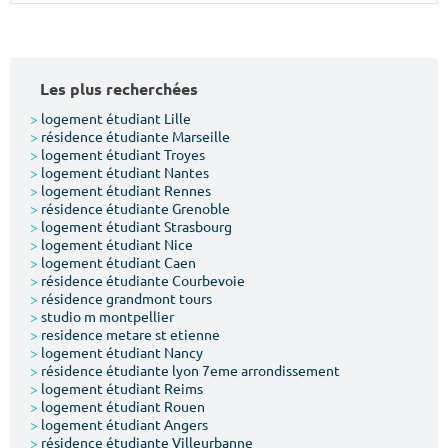
Surface min
Surface max
m²
m²
Les plus recherchées
Type de location
>
logement étudiant Lille
>
résidence étudiante Marseille
>
logement étudiant Troyes
Colocation
>
logement étudiant Nantes
>
logement étudiant Rennes
Votre date d'entrée
>
résidence étudiante Grenoble
>
logement étudiant Strasbourg
>
logement étudiant Nice
>
logement étudiant Caen
>
résidence étudiante Courbevoie
>
résidence grandmont tours
>
studio m montpellier
Chercher
>
residence metare st etienne
>
logement étudiant Nancy
>
résidence étudiante lyon 7eme arrondissement
>
logement étudiant Reims
>
logement étudiant Rouen
>
logement étudiant Angers
>
résidence étudiante Villeurbanne