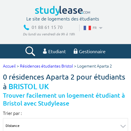
Le site de logements des étudiants
01 88 61 15 70
FR
Du lundi au vendredi de 9h à 18h
Etudiant
Gestionnaire
Accueil
>
Résidences étudiantes Bristol
> Logement Aparta 2
Votre recherche
0 résidences Aparta 2 pour étudiants
Ville, école
à
BRISTOL UK
Trouver facilement un logement étudiant à
Bristol avec Studylease
Budget min
Budget max
Trier par :
€
€