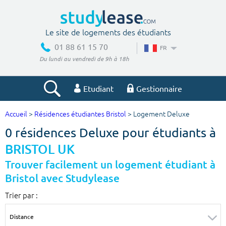
Le site de logements des étudiants
01 88 61 15 70
FR
Du lundi au vendredi de 9h à 18h
Etudiant
Gestionnaire
Accueil
>
Résidences étudiantes Bristol
> Logement Deluxe
Votre recherche
0 résidences Deluxe pour étudiants à
Ville, école
BRISTOL UK
Trouver facilement un logement étudiant à
Bristol avec Studylease
Budget min
Budget max
Trier par :
€
€