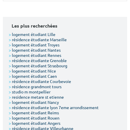
Surface min
Surface max
m²
m²
Les plus recherchées
Type de location
>
logement étudiant Lille
>
résidence étudiante Marseille
>
logement étudiant Troyes
Colocation
>
logement étudiant Nantes
>
logement étudiant Rennes
Votre date d'entrée
>
résidence étudiante Grenoble
>
logement étudiant Strasbourg
>
logement étudiant Nice
>
logement étudiant Caen
>
résidence étudiante Courbevoie
>
résidence grandmont tours
>
studio m montpellier
Chercher
>
residence metare st etienne
>
logement étudiant Nancy
>
résidence étudiante lyon 7eme arrondissement
>
logement étudiant Reims
>
logement étudiant Rouen
>
logement étudiant Angers
>
résidence étudiante Villeurbanne