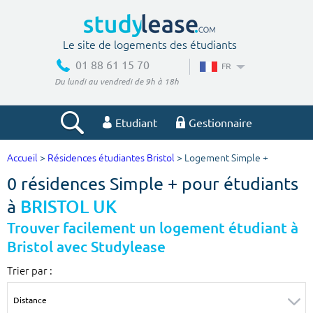
Le site de logements des étudiants
01 88 61 15 70
FR
Du lundi au vendredi de 9h à 18h
Etudiant
Gestionnaire
Accueil
>
Résidences étudiantes Bristol
> Logement Simple +
Votre recherche
0 résidences Simple + pour étudiants
Ville, école
à
BRISTOL UK
Trouver facilement un logement étudiant à
Bristol avec Studylease
Budget min
Budget max
Trier par :
€
€