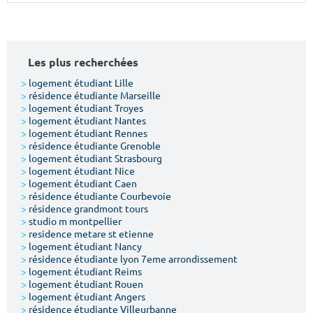
Surface min
Surface max
m²
m²
Les plus recherchées
Type de location
>
logement étudiant Lille
>
résidence étudiante Marseille
>
logement étudiant Troyes
Colocation
>
logement étudiant Nantes
>
logement étudiant Rennes
Votre date d'entrée
>
résidence étudiante Grenoble
>
logement étudiant Strasbourg
>
logement étudiant Nice
>
logement étudiant Caen
>
résidence étudiante Courbevoie
>
résidence grandmont tours
>
studio m montpellier
Chercher
>
residence metare st etienne
>
logement étudiant Nancy
>
résidence étudiante lyon 7eme arrondissement
>
logement étudiant Reims
>
logement étudiant Rouen
>
logement étudiant Angers
>
résidence étudiante Villeurbanne