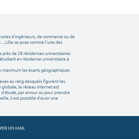
 écoles d'ingénieurs, de commerce ou de
..., Lille se pose comme l'une des
 près de 28 résidences universitaires
étudiant en résidence universitaire à
 au maximum les écarts géographiques
nexes au rang desquels figurent les
 globale, le réseau internet est
is d'étude, par amour ou pour prendre
le, il est possible d'avoir une
ER UN MAIL