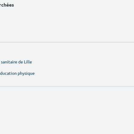
erchées
sanitaire de Lille
'éducation physique