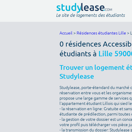
Le site de logements des étudiants
Accueil
>
Résidences étudiantes Lille
> L
0 résidences Accessib
étudiants à
Lille 5900
Trouver un logement étu
Studylease
Studylease, porte-étendard du marché de 
réservation entre vous et les organismes
propose une large gamme de services qu
l'appartement étudiant Lillois qui sied l
- la réservation en ligne: Gratuite et sa
étudiante de prédilection, parmi toutes c
- la gestion de votre dossier est un conc
votre profil puis télécharger vos pièce j
- la transmission du dossier: Studylease 