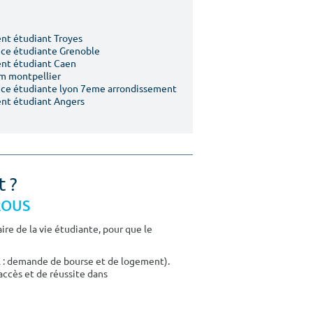
t étudiant Troyes
ce étudiante Grenoble
nt étudiant Caen
m montpellier
ce étudiante lyon 7eme arrondissement
nt étudiant Angers
t ?
CROUS
re de la vie étudiante, pour que le
E : demande de bourse et de logement).
accès et de réussite dans