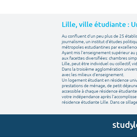
Lille, ville étudiante :
Au confluent d'un peu plus de 25 établ
journalisme, un institut d'études politiq
métropoles estudiantines par excellenc
Ayant mis l'enseignement supérieur au pr
aux facettes diversifiées: chambres simp
Lille, peut être individuel ou collectif, 
Dans la troisième agglomération univers
avec les milieux d'enseignement.
Un logement étudiant en résidence univer
prestations de ménage, de petit déjeuner
accessible à chaque résidence étudiante.
votre indépendance après l'accomplisseme
résidence étudiante Lille. Dans ce sillage