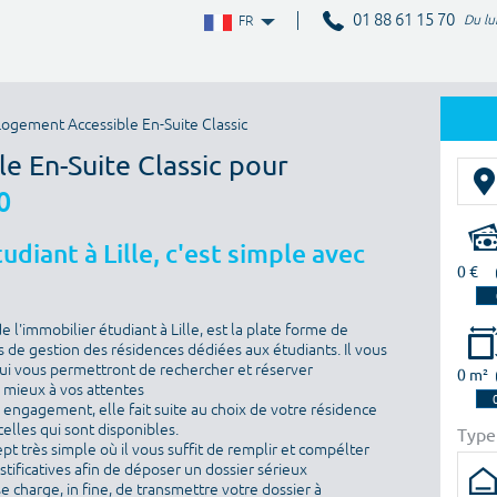
01 88 61 15 70
Du lu
FR
ogement Accessible En-Suite Classic
le En-Suite Classic pour
0
diant à Lille, c'est simple avec
0 €
l'immobilier étudiant à Lille, est la plate forme de
 de gestion des résidences dédiées aux étudiants. Il vous
i vous permettront de rechercher et réserver
0 m²
e mieux à vos attentes
ns engagement, elle fait suite au choix de votre résidence
elles qui sont disponibles.
Type
ept très simple où il vous suffit de remplir et compélter
ustificatives afin de déposer un dossier sérieux
se charge, in fine, de transmettre votre dossier à