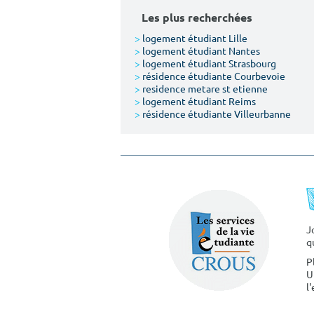
Les plus recherchées
>
logement étudiant Lille
>
logement étudiant Nantes
>
logement étudiant Strasbourg
>
résidence étudiante Courbevoie
>
residence metare st etienne
>
logement étudiant Reims
>
résidence étudiante Villeurbanne
J
q
P
U
l