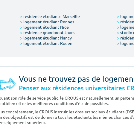
>
résidence étudiante Marseille
>
logemen
>
logement étudiant Rennes
>
résiden
>
logement étudiant Nice
>
logeme
>
résidence grandmont tours
>
studio 
>
logement étudiant Nancy
>
résiden
>
logement étudiant Rouen
>
logeme
Vous ne trouvez pas de logemen
Pensez aux résidences universitaires 
ouant son rôle de service public, le CROUS est naturellement un partenai
uotidien offre les meilleures conditions d'étude possibles.
lus concrètement, le CROUS instruit les dossiers sociaux étudiants (DS
n des objectifs est de donner à tous les étudiants les mêmes chances d'
'enseignement supérieur.