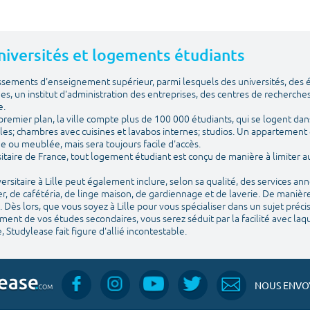
 Universités et logements étudiants
issements d'enseignement supérieur, parmi lesquels des universités, des
ues, un institut d'administration des entreprises, des centres de recherches
e.
emier plan, la ville compte plus de 100 000 étudiants, qui se logent dans
les; chambres avec cuisines et lavabos internes; studios. Un appartement 
vide ou meublée, mais sera toujours facile d'accès.
itaire de France, tout logement étudiant est conçu de manière à limiter
sitaire à Lille peut également inclure, selon sa qualité, des services an
, de cafétéria, de linge maison, de gardiennage et de laverie. De manière
 Dès lors, que vous soyez à Lille pour vous spécialiser dans un sujet préc
nt de vos études secondaires, vous serez séduit par la facilité avec laquel
, Studylease fait figure d'allié incontestable.
NOUS ENVOY