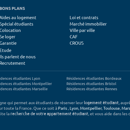
BONS PLANS
Aides au logement
Loi et contrats
Spécial étudiants
Marché immobilier
Colocation
Ville par ville
Se loger
CAF
Garantie
CROUS
Etude
Ils parlent de nous
Recrutement
idences étudiantes Lyon
Résidences étudiantes Bordeaux
idences étudiantes Montpellier
Résidences étudiantes Bristol
idences étudiantes Marseille
Résidences étudiantes Rennes
igne qui permet aux étudiants de réserver leur
, aupr
logement étudiant
sur toute la France. Que ce soit à
Paris
,
Lyon
,
Montpellier
,
Toulouse
,
Mars
ite la
, et vous aide dans les
recherche de votre appartement étudiant