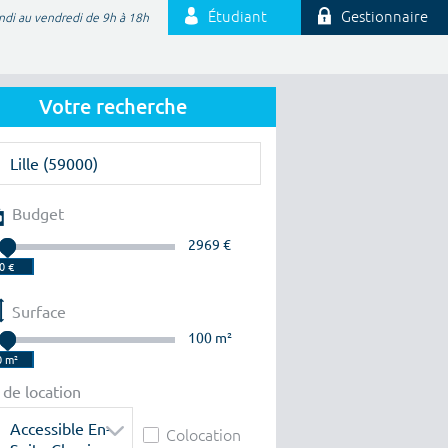
Étudiant
Gestionnaire
ndi au vendredi de 9h à 18h
Votre recherche
Budget
2969 €
Surface
100 m²
 de location
Accessible En-
Colocation