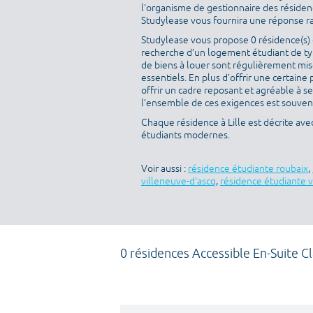
l'organisme de gestionnaire des résidenc
Studylease vous fournira une réponse r
Studylease vous propose 0 résidence(s) di
recherche d’un logement étudiant de type
de biens à louer sont régulièrement mise
essentiels. En plus d’offrir une certaine 
offrir un cadre reposant et agréable à s
l’ensemble de ces exigences est souvent 
Chaque résidence à Lille est décrite av
étudiants modernes.
Voir aussi :
résidence étudiante roubaix
,
villeneuve-d'ascq
,
résidence étudiante v
0 résidences Accessible En-Suite Cl