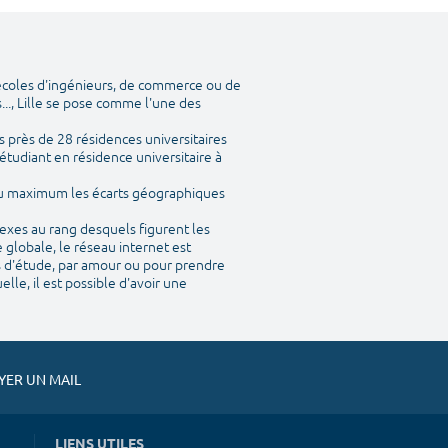
 écoles d'ingénieurs, de commerce ou de
..., Lille se pose comme l'une des
 près de 28 résidences universitaires
étudiant en résidence universitaire à
 au maximum les écarts géographiques
nexes au rang desquels figurent les
 globale, le réseau internet est
is d'étude, par amour ou pour prendre
le, il est possible d'avoir une
ER UN MAIL
LIENS UTILES