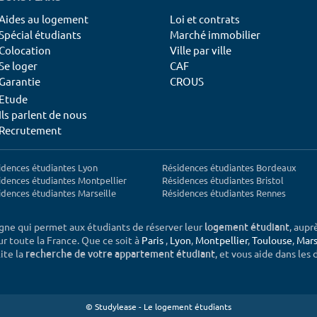
Aides au logement
Loi et contrats
Spécial étudiants
Marché immobilier
Colocation
Ville par ville
Se loger
CAF
Garantie
CROUS
Etude
Ils parlent de nous
Recrutement
idences étudiantes Lyon
Résidences étudiantes Bordeaux
idences étudiantes Montpellier
Résidences étudiantes Bristol
idences étudiantes Marseille
Résidences étudiantes Rennes
igne qui permet aux étudiants de réserver leur
, aupr
logement étudiant
sur toute la France. Que ce soit à
Paris
,
Lyon
,
Montpellier
,
Toulouse
,
Mars
ite la
, et vous aide dans les
recherche de votre appartement étudiant
© Studylease - Le logement étudiants