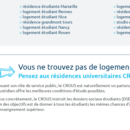
>
résidence étudiante Marseille
>
logemen
>
logement étudiant Rennes
>
résiden
>
logement étudiant Nice
>
logeme
>
résidence grandmont tours
>
studio 
>
logement étudiant Nancy
>
résiden
>
logement étudiant Rouen
>
logeme
Vous ne trouvez pas de logemen
Pensez aux résidences universitaires 
ouant son rôle de service public, le CROUS est naturellement un partenai
uotidien offre les meilleures conditions d'étude possibles.
lus concrètement, le CROUS instruit les dossiers sociaux étudiants (DS
n des objectifs est de donner à tous les étudiants les mêmes chances d'
'enseignement supérieur.