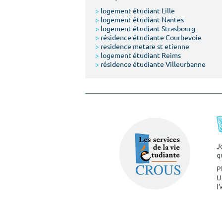
>
logement étudiant Lille
>
logement étudiant Nantes
>
logement étudiant Strasbourg
>
résidence étudiante Courbevoie
>
residence metare st etienne
>
logement étudiant Reims
>
résidence étudiante Villeurbanne
J
q
P
U
l