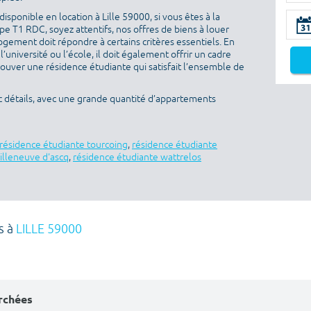
sponible en location à Lille 59000, si vous êtes à la
e T1 RDC, soyez attentifs, nos offres de biens à louer
ogement doit répondre à certains critères essentiels. En
l’université ou l’école, il doit également offrir un cadre
rouver une résidence étudiante qui satisfait l’ensemble de
ec détails, avec une grande quantité d’appartements
résidence étudiante tourcoing
,
résidence étudiante
illeneuve d'ascq
,
résidence étudiante wattrelos
s à
LILLE 59000
erchées