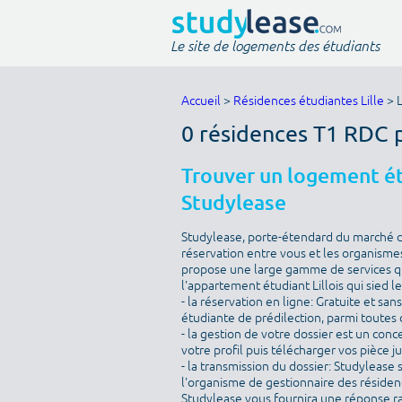
Le site de logements des étudiants
Accueil
>
Résidences étudiantes Lille
> 
0 résidences T1 RDC 
Trouver un logement étu
Studylease
Studylease, porte-étendard du marché de 
réservation entre vous et les organismes
propose une large gamme de services qu
l'appartement étudiant Lillois qui sied l
- la réservation en ligne: Gratuite et sa
étudiante de prédilection, parmi toutes c
- la gestion de votre dossier est un conc
votre profil puis télécharger vos pièce j
- la transmission du dossier: Studylease 
l'organisme de gestionnaire des résidenc
Studylease vous fournira une réponse r