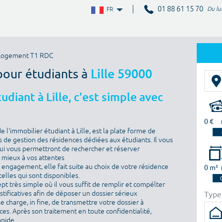
01 88 61 15 70
Du lu
FR
Logement T1 RDC
pour étudiants à
Lille 59000
diant à Lille, c'est simple avec
0 €
l'immobilier étudiant à Lille, est la plate forme de
 de gestion des résidences dédiées aux étudiants. Il vous
i vous permettront de rechercher et réserver
e mieux à vos attentes
ns engagement, elle fait suite au choix de votre résidence
0 m²
elles qui sont disponibles.
ept très simple où il vous suffit de remplir et compélter
Type
ustificatives afin de déposer un dossier sérieux
se charge, in fine, de transmettre votre dossier à
es. Après son traitement en toute confidentialité,
apide.