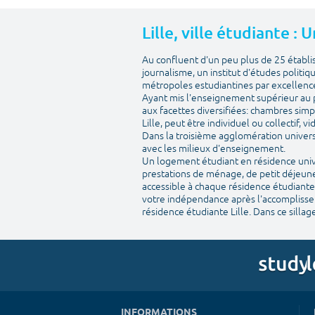
Lille, ville étudiante :
Au confluent d'un peu plus de 25 établ
journalisme, un institut d'études politiq
métropoles estudiantines par excellenc
Ayant mis l'enseignement supérieur au pr
aux facettes diversifiées: chambres simp
Lille, peut être individuel ou collectif, 
Dans la troisième agglomération univers
avec les milieux d'enseignement.
Un logement étudiant en résidence univer
prestations de ménage, de petit déjeuner
accessible à chaque résidence étudiante.
votre indépendance après l'accomplisseme
résidence étudiante Lille. Dans ce sillage
INFORMATIONS