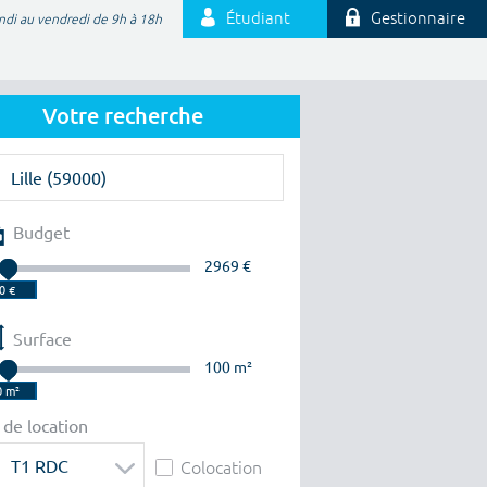
Étudiant
Gestionnaire
ndi au vendredi de 9h à 18h
Votre recherche
Budget
2969 €
Surface
100 m²
 de location
T1 RDC
Colocation