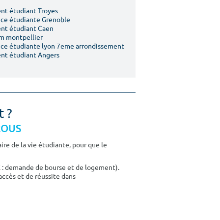
t étudiant Troyes
ce étudiante Grenoble
nt étudiant Caen
m montpellier
ce étudiante lyon 7eme arrondissement
nt étudiant Angers
t ?
CROUS
re de la vie étudiante, pour que le
E : demande de bourse et de logement).
accès et de réussite dans