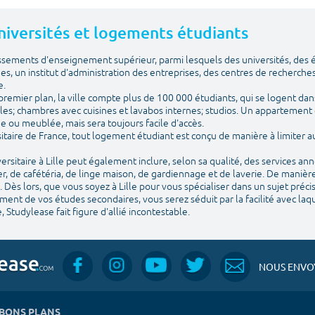
 Universités et logements étudiants
issements d'enseignement supérieur, parmi lesquels des universités, des
ues, un institut d'administration des entreprises, des centres de recherches
e.
emier plan, la ville compte plus de 100 000 étudiants, qui se logent dans
les; chambres avec cuisines et lavabos internes; studios. Un appartement 
vide ou meublée, mais sera toujours facile d'accès.
itaire de France, tout logement étudiant est conçu de manière à limiter
sitaire à Lille peut également inclure, selon sa qualité, des services an
, de cafétéria, de linge maison, de gardiennage et de laverie. De manière
 Dès lors, que vous soyez à Lille pour vous spécialiser dans un sujet préc
nt de vos études secondaires, vous serez séduit par la facilité avec laquel
, Studylease fait figure d'allié incontestable.
NOUS ENVOY
BONS PLANS