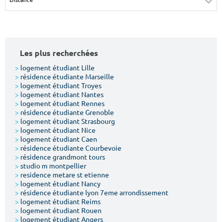
Surface min
Surface max
m²
m²
Les plus recherchées
Type de location
>
logement étudiant Lille
>
résidence étudiante Marseille
Colocation
>
logement étudiant Troyes
>
logement étudiant Nantes
Votre date d'entrée
>
logement étudiant Rennes
>
résidence étudiante Grenoble
>
logement étudiant Strasbourg
>
logement étudiant Nice
>
logement étudiant Caen
>
résidence étudiante Courbevoie
>
résidence grandmont tours
Chercher
>
studio m montpellier
>
residence metare st etienne
>
logement étudiant Nancy
>
résidence étudiante lyon 7eme arrondissement
>
logement étudiant Reims
>
logement étudiant Rouen
>
logement étudiant Angers