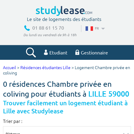
Le site de logements des étudiants
01 88 61 15 70
FR
Du lundi au vendredi de 9h à 18h
Etudiant
Gestionnaire
Accueil
>
Résidences étudiantes Lille
> Logement Chambre privée en
Votre recherche
coliving
0 résidences Chambre privée en
Ville, école
coliving pour étudiants à
LILLE 59000
Trouver facilement un logement étudiant à
Lille avec Studylease
Budget min
Budget max
Trier par :
€
€