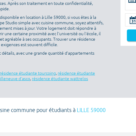
es. Après son traitement en toute confidentialité,
apide.
sponible en location à Lille 59000, si vous êtes à la
pe Studio simple avec cuisine commune, soyez attentifs,
èrement mises à jour. Votre logement doit répondre à
rir une certaine proximité avec l’université ou l’école, il
 et agréable à ses occupants. Trouver une résidence
 exigences est souvent difficile.
ec détails, avec une grande quantité d’appartements
résidence étudiante tourcoing
,
résidence étudiante
illeneuve d'ascq
,
résidence étudiante wattrelos
uisine commune pour étudiants à
LILLE 59000