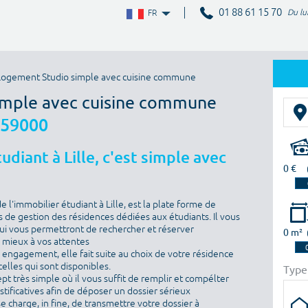
01 88 61 15 70
Du lu
FR
Logement Studio simple avec cuisine commune
simple avec cuisine commune
e 59000
diant à Lille, c'est simple avec
0 €
l'immobilier étudiant à Lille, est la plate forme de
 de gestion des résidences dédiées aux étudiants. Il vous
i vous permettront de rechercher et réserver
0 m²
e mieux à vos attentes
ns engagement, elle fait suite au choix de votre résidence
elles qui sont disponibles.
Type
ept très simple où il vous suffit de remplir et compélter
ustificatives afin de déposer un dossier sérieux
se charge, in fine, de transmettre votre dossier à