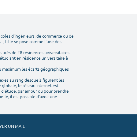
 écoles d'ingénieurs, de commerce ou de
..., Lille se pose comme l'une des
 près de 28 résidences universitaires
étudiant en résidence universitaire à
 au maximum les écarts géographiques
nexes au rang desquels figurent les
 globale, le réseau internet est
is d'étude, par amour ou pour prendre
le, il est possible d'avoir une
ER UN MAIL