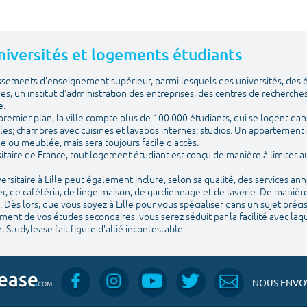
 Universités et logements étudiants
issements d'enseignement supérieur, parmi lesquels des universités, des
ues, un institut d'administration des entreprises, des centres de recherches
e.
emier plan, la ville compte plus de 100 000 étudiants, qui se logent dans
les; chambres avec cuisines et lavabos internes; studios. Un appartement 
vide ou meublée, mais sera toujours facile d'accès.
itaire de France, tout logement étudiant est conçu de manière à limiter
sitaire à Lille peut également inclure, selon sa qualité, des services an
, de cafétéria, de linge maison, de gardiennage et de laverie. De manière
 Dès lors, que vous soyez à Lille pour vous spécialiser dans un sujet préc
nt de vos études secondaires, vous serez séduit par la facilité avec laquel
, Studylease fait figure d'allié incontestable.
NOUS ENVOY