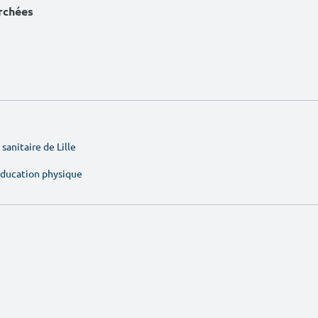
erchées
sanitaire de Lille
'éducation physique