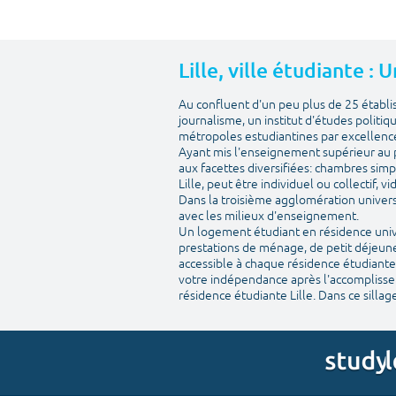
Lille, ville étudiante :
Au confluent d'un peu plus de 25 établ
journalisme, un institut d'études politiq
métropoles estudiantines par excellenc
Ayant mis l'enseignement supérieur au pr
aux facettes diversifiées: chambres simp
Lille, peut être individuel ou collectif, 
Dans la troisième agglomération univers
avec les milieux d'enseignement.
Un logement étudiant en résidence univer
prestations de ménage, de petit déjeuner
accessible à chaque résidence étudiante.
votre indépendance après l'accomplisseme
résidence étudiante Lille. Dans ce sillage