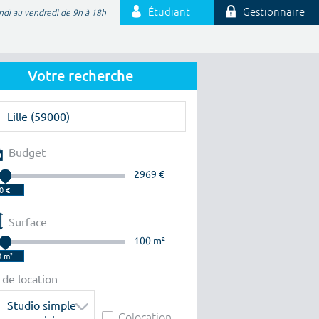
Étudiant
Gestionnaire
ndi au vendredi de 9h à 18h
Votre recherche
Budget
2969 €
Surface
100 m²
 de location
Studio simple
Colocation