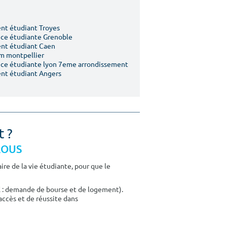
t étudiant Troyes
ce étudiante Grenoble
nt étudiant Caen
m montpellier
ce étudiante lyon 7eme arrondissement
nt étudiant Angers
t ?
CROUS
re de la vie étudiante, pour que le
E : demande de bourse et de logement).
accès et de réussite dans