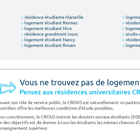
>
résidence étudiante Marseille
>
logemen
>
logement étudiant Rennes
>
résiden
>
logement étudiant Nice
>
logeme
>
résidence grandmont tours
>
studio 
>
logement étudiant Nancy
>
résiden
>
logement étudiant Rouen
>
logeme
Vous ne trouvez pas de logemen
Pensez aux résidences universitaires 
ouant son rôle de service public, le CROUS est naturellement un partenai
uotidien offre les meilleures conditions d'étude possibles.
lus concrètement, le CROUS instruit les dossiers sociaux étudiants (DS
n des objectifs est de donner à tous les étudiants les mêmes chances d'
'enseignement supérieur.