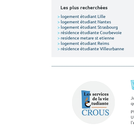
Les plus recherchées
>
logement étudiant Lille
>
logement étudiant Nantes
>
logement étudiant Strasbourg
>
résidence étudiante Courbevoie
>
residence metare st etienne
>
logement étudiant Reims
>
résidence étudiante Villeurbanne
J
q
P
U
l