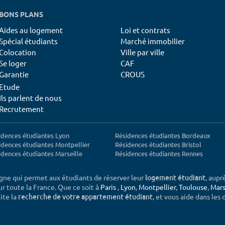
BONS PLANS
Aides au logement
Loi et contrats
Spécial étudiants
Marché immobilier
Colocation
Ville par ville
Se loger
CAF
Garantie
CROUS
Etude
Ils parlent de nous
Recrutement
idences étudiantes Lyon
Résidences étudiantes Bordeaux
idences étudiantes Montpellier
Résidences étudiantes Bristol
idences étudiantes Marseille
Résidences étudiantes Rennes
igne qui permet aux étudiants de réserver leur
, aupr
logement étudiant
sur toute la France. Que ce soit à
Paris
,
Lyon
,
Montpellier
,
Toulouse
,
Mars
ite la
, et vous aide dans les
recherche de votre appartement étudiant