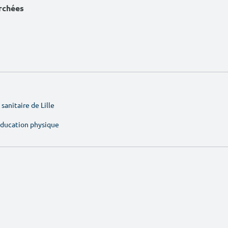
erchées
sanitaire de Lille
'éducation physique