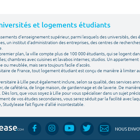
 Universités et logements étudiants
issements d'enseignement supérieur, parmi lesquels des universités, des
ues, un institut d'administration des entreprises, des centres de recherches
e.
emier plan, la ville compte plus de 100 000 étudiants, qui se logent dans
les; chambres avec cuisines et lavabos internes; studios. Un appartement 
vide ou meublée, mais sera toujours facile d'accès.
itaire de France, tout logement étudiant est conçu de manière à limiter
sitaire à Lille peut également inclure, selon sa qualité, des services an
, de cafétéria, de linge maison, de gardiennage et de laverie. De manière
 Dès lors, que vous soyez à Lille pour vous spécialiser dans un sujet préc
nt de vos études secondaires, vous serez séduit par la facilité avec laquel
, Studylease fait figure d'allié incontestable.
NOUS ENVOY