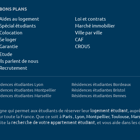
BONS PLANS
Aides au logement
Loi et contrats
Spécial étudiants
Marché immobilier
Colocation
Ville par ville
Se loger
CAF
Garantie
CROUS
Etude
Ils parlent de nous
Recrutement
idences étudiantes Lyon
Résidences étudiantes Bordeaux
idences étudiantes Montpellier
Résidences étudiantes Bristol
idences étudiantes Marseille
Résidences étudiantes Rennes
igne qui permet aux étudiants de réserver leur
, aupr
logement étudiant
sur toute la France. Que ce soit à
Paris
,
Lyon
,
Montpellier
,
Toulouse
,
Mars
ite la
, et vous aide dans les
recherche de votre appartement étudiant