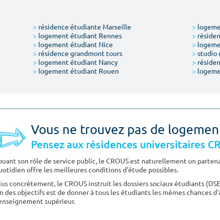
>
résidence étudiante Marseille
>
logemen
>
logement étudiant Rennes
>
résiden
>
logement étudiant Nice
>
logeme
>
résidence grandmont tours
>
studio 
>
logement étudiant Nancy
>
résiden
>
logement étudiant Rouen
>
logeme
Vous ne trouvez pas de logemen
Pensez aux résidences universitaires 
ouant son rôle de service public, le CROUS est naturellement un partenai
uotidien offre les meilleures conditions d'étude possibles.
lus concrètement, le CROUS instruit les dossiers sociaux étudiants (DS
n des objectifs est de donner à tous les étudiants les mêmes chances d'
'enseignement supérieur.