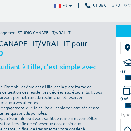
01 88 61 15 70
Du lu
FR
Logement STUDIO CANAPE LIT/VRAI LIT
 CANAPE LIT/VRAI LIT pour
0
diant à Lille, c'est simple avec
0 €
l'immobilier étudiant à Lille, est la plate forme de
 de gestion des résidences dédiées aux étudiants. Il vous
i vous permettront de rechercher et réserver
0 m²
e mieux à vos attentes
ns engagement, elle fait suite au choix de votre résidence
elles qui sont disponibles.
Type
ept très simple où il vous suffit de remplir et compélter
ustificatives afin de déposer un dossier sérieux
se charge, in fine, de transmettre votre dossier à