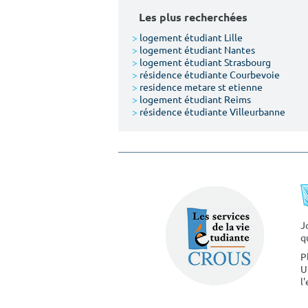
Les plus recherchées
>
logement étudiant Lille
>
logement étudiant Nantes
>
logement étudiant Strasbourg
>
résidence étudiante Courbevoie
>
residence metare st etienne
>
logement étudiant Reims
>
résidence étudiante Villeurbanne
J
q
P
U
l