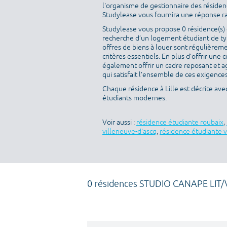
l'organisme de gestionnaire des résidenc
Studylease vous fournira une réponse r
Studylease vous propose 0 résidence(s) di
recherche d’un logement étudiant de ty
offres de biens à louer sont régulièreme
critères essentiels. En plus d’offrir une c
également offrir un cadre reposant et a
qui satisfait l’ensemble de ces exigences 
Chaque résidence à Lille est décrite av
étudiants modernes.
Voir aussi :
résidence étudiante roubaix
,
villeneuve-d'ascq
,
résidence étudiante v
0 résidences STUDIO CANAPE LIT/V