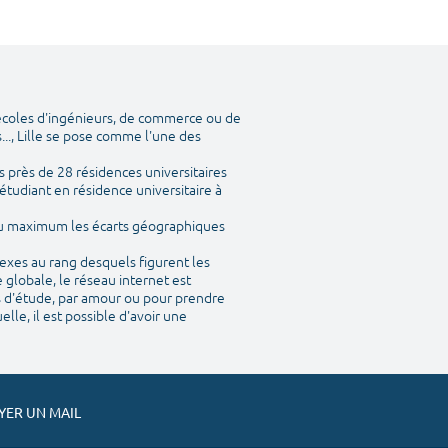
 écoles d'ingénieurs, de commerce ou de
..., Lille se pose comme l'une des
 près de 28 résidences universitaires
étudiant en résidence universitaire à
 au maximum les écarts géographiques
nexes au rang desquels figurent les
 globale, le réseau internet est
is d'étude, par amour ou pour prendre
le, il est possible d'avoir une
ER UN MAIL