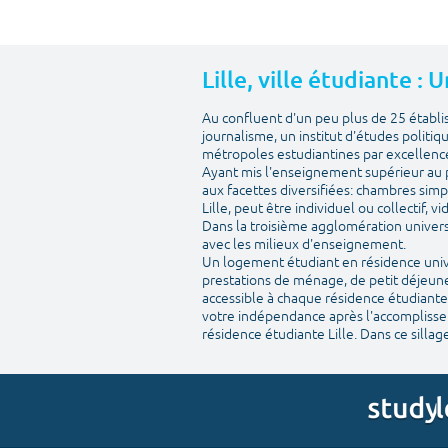
Lille, ville étudiante :
Au confluent d'un peu plus de 25 établ
journalisme, un institut d'études politiq
métropoles estudiantines par excellenc
Ayant mis l'enseignement supérieur au pr
aux facettes diversifiées: chambres simp
Lille, peut être individuel ou collectif, 
Dans la troisième agglomération univers
avec les milieux d'enseignement.
Un logement étudiant en résidence univer
prestations de ménage, de petit déjeuner
accessible à chaque résidence étudiante.
votre indépendance après l'accomplisseme
résidence étudiante Lille. Dans ce sillage