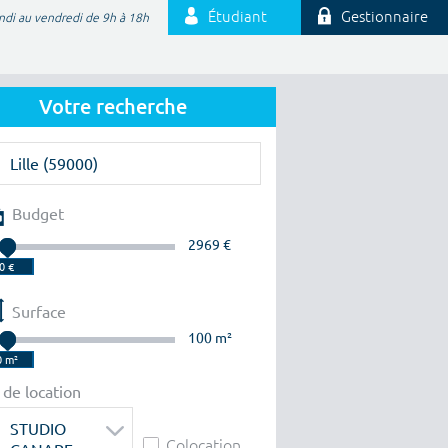
Étudiant
Gestionnaire
ndi au vendredi de 9h à 18h
Votre recherche
Budget
2969 €
Surface
100 m²
 de location
STUDIO
Colocation