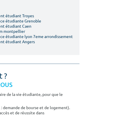
t étudiant Troyes
ce étudiante Grenoble
nt étudiant Caen
m montpellier
ce étudiante lyon 7eme arrondissement
nt étudiant Angers
t ?
CROUS
re de la vie étudiante, pour que le
E : demande de bourse et de logement).
accès et de réussite dans