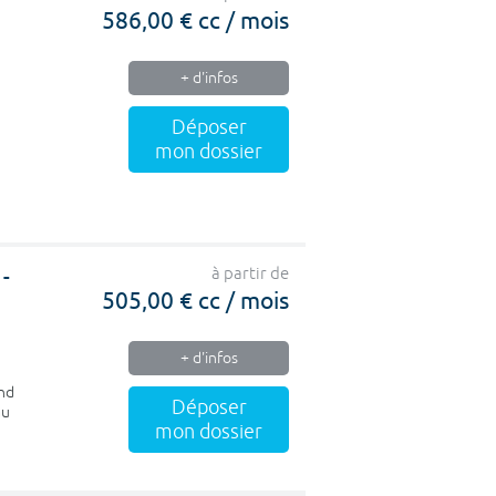
586,00 € cc / mois
+ d'infos
Déposer
mon dossier
-
à partir de
505,00 € cc / mois
+ d'infos
and
Déposer
au
mon dossier