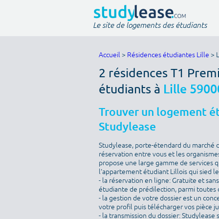
Le site de logements des étudiants
Accueil
>
Résidences étudiantes Lille
> 
2 résidences T1 Prem
étudiants à
Lille 5900
Trouver un logement étu
Studylease
Studylease, porte-étendard du marché de 
réservation entre vous et les organismes
propose une large gamme de services qu
l'appartement étudiant Lillois qui sied l
- la réservation en ligne: Gratuite et sa
étudiante de prédilection, parmi toutes c
- la gestion de votre dossier est un conc
votre profil puis télécharger vos pièce j
- la transmission du dossier: Studylease 