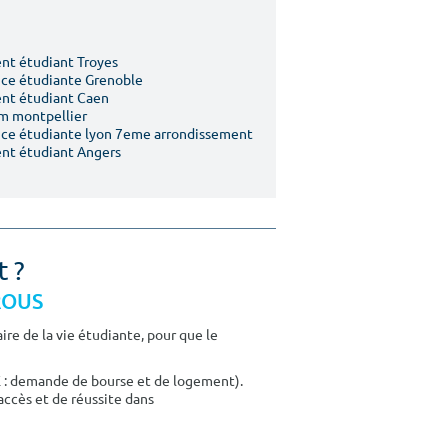
t étudiant Troyes
ce étudiante Grenoble
nt étudiant Caen
m montpellier
ce étudiante lyon 7eme arrondissement
nt étudiant Angers
t ?
CROUS
re de la vie étudiante, pour que le
E : demande de bourse et de logement).
accès et de réussite dans