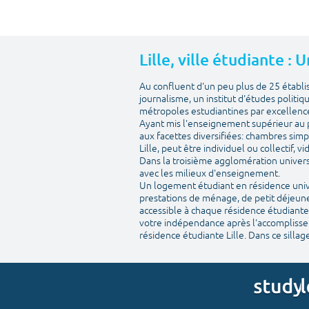
Lille, ville étudiante :
Au confluent d'un peu plus de 25 établ
journalisme, un institut d'études politiq
métropoles estudiantines par excellenc
Ayant mis l'enseignement supérieur au pr
aux facettes diversifiées: chambres simp
Lille, peut être individuel ou collectif, 
Dans la troisième agglomération univers
avec les milieux d'enseignement.
Un logement étudiant en résidence univer
prestations de ménage, de petit déjeuner
accessible à chaque résidence étudiante.
votre indépendance après l'accomplisseme
résidence étudiante Lille. Dans ce sillage