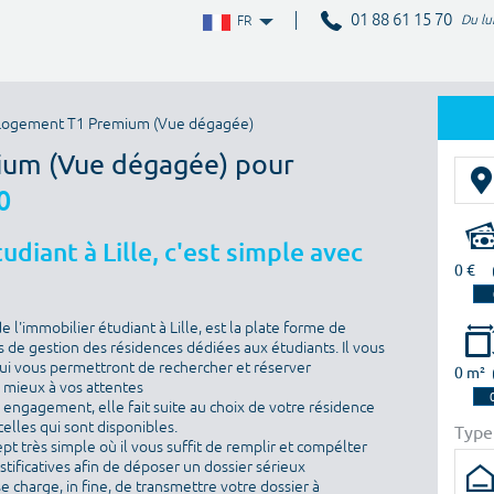
01 88 61 15 70
Du lu
FR
Logement T1 Premium (Vue dégagée)
ium (Vue dégagée) pour
0
diant à Lille, c'est simple avec
0 €
l'immobilier étudiant à Lille, est la plate forme de
 de gestion des résidences dédiées aux étudiants. Il vous
i vous permettront de rechercher et réserver
0 m²
e mieux à vos attentes
ns engagement, elle fait suite au choix de votre résidence
elles qui sont disponibles.
Type
ept très simple où il vous suffit de remplir et compélter
ustificatives afin de déposer un dossier sérieux
se charge, in fine, de transmettre votre dossier à