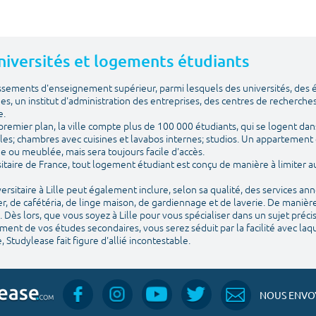
 Universités et logements étudiants
issements d'enseignement supérieur, parmi lesquels des universités, des
ues, un institut d'administration des entreprises, des centres de recherches
e.
emier plan, la ville compte plus de 100 000 étudiants, qui se logent dans
les; chambres avec cuisines et lavabos internes; studios. Un appartement 
vide ou meublée, mais sera toujours facile d'accès.
itaire de France, tout logement étudiant est conçu de manière à limiter
sitaire à Lille peut également inclure, selon sa qualité, des services an
, de cafétéria, de linge maison, de gardiennage et de laverie. De manière
 Dès lors, que vous soyez à Lille pour vous spécialiser dans un sujet préc
nt de vos études secondaires, vous serez séduit par la facilité avec laquel
, Studylease fait figure d'allié incontestable.
NOUS ENVOY