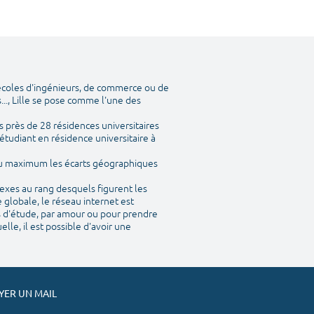
 écoles d'ingénieurs, de commerce ou de
..., Lille se pose comme l'une des
 près de 28 résidences universitaires
étudiant en résidence universitaire à
 au maximum les écarts géographiques
nexes au rang desquels figurent les
 globale, le réseau internet est
is d'étude, par amour ou pour prendre
le, il est possible d'avoir une
ER UN MAIL