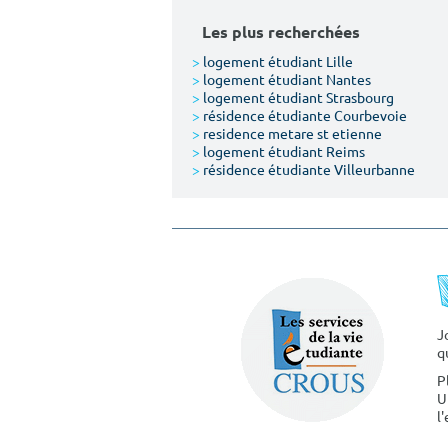
Les plus recherchées
>
logement étudiant Lille
>
logement étudiant Nantes
>
logement étudiant Strasbourg
>
résidence étudiante Courbevoie
>
residence metare st etienne
>
logement étudiant Reims
>
résidence étudiante Villeurbanne
J
q
P
U
l