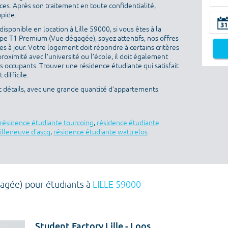
es. Après son traitement en toute confidentialité,
apide.
sponible en location à Lille 59000, si vous êtes à la
pe T1 Premium (Vue dégagée), soyez attentifs, nos offres
s à jour. Votre logement doit répondre à certains critères
proximité avec l’université ou l’école, il doit également
es occupants. Trouver une résidence étudiante qui satisfait
difficile.
ec détails, avec une grande quantité d’appartements
résidence étudiante tourcoing
,
résidence étudiante
illeneuve d'ascq
,
résidence étudiante wattrelos
agée) pour étudiants à
LILLE 59000
Student Factory Lille - Loos