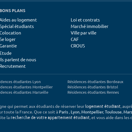
BONS PLANS
Aides au logement
Loi et contrats
Spécial étudiants
Marché immobilier
Colocation
Ville par ville
Se loger
CAF
Garantie
CROUS
Etude
Ils parlent de nous
Recrutement
idences étudiantes Lyon
Résidences étudiantes Bordeaux
idences étudiantes Montpellier
Résidences étudiantes Bristol
idences étudiantes Marseille
Résidences étudiantes Rennes
igne qui permet aux étudiants de réserver leur
, aupr
logement étudiant
sur toute la France. Que ce soit à
Paris
,
Lyon
,
Montpellier
,
Toulouse
,
Mars
ite la
, et vous aide dans les
recherche de votre appartement étudiant