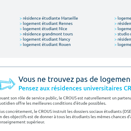
>
résidence étudiante Marseille
>
logemen
>
logement étudiant Rennes
>
résiden
>
logement étudiant Nice
>
logeme
>
résidence grandmont tours
>
studio 
>
logement étudiant Nancy
>
résiden
>
logement étudiant Rouen
>
logeme
Vous ne trouvez pas de logemen
Pensez aux résidences universitaires 
ouant son rôle de service public, le CROUS est naturellement un partenai
uotidien offre les meilleures conditions d'étude possibles.
lus concrètement, le CROUS instruit les dossiers sociaux étudiants (DS
n des objectifs est de donner à tous les étudiants les mêmes chances d'
'enseignement supérieur.