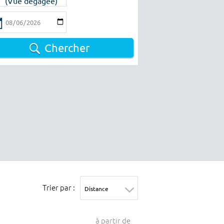
(Vue dégagée)
Chercher
Trier par :
à partir de