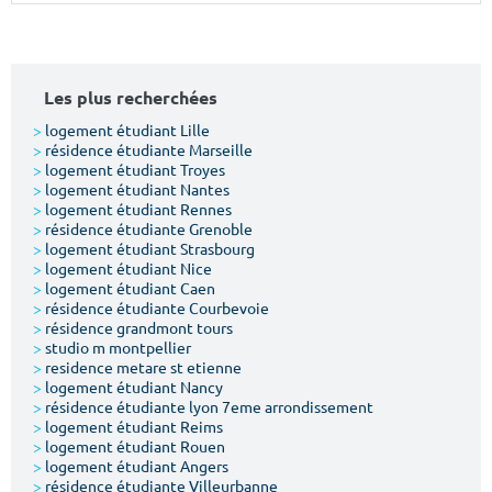
Surface min
Surface max
m²
m²
Les plus recherchées
Type de location
>
logement étudiant Lille
>
résidence étudiante Marseille
>
logement étudiant Troyes
Colocation
>
logement étudiant Nantes
>
logement étudiant Rennes
Votre date d'entrée
>
résidence étudiante Grenoble
>
logement étudiant Strasbourg
>
logement étudiant Nice
>
logement étudiant Caen
>
résidence étudiante Courbevoie
>
résidence grandmont tours
>
studio m montpellier
Chercher
>
residence metare st etienne
>
logement étudiant Nancy
>
résidence étudiante lyon 7eme arrondissement
>
logement étudiant Reims
>
logement étudiant Rouen
>
logement étudiant Angers
>
résidence étudiante Villeurbanne