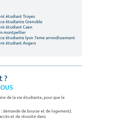
t étudiant Troyes
ce étudiante Grenoble
nt étudiant Caen
m montpellier
ce étudiante lyon 7eme arrondissement
nt étudiant Angers
t ?
CROUS
re de la vie étudiante, pour que le
E : demande de bourse et de logement).
accès et de réussite dans