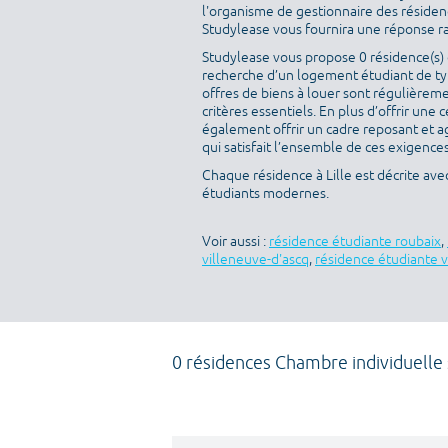
l'organisme de gestionnaire des résidenc
Studylease vous fournira une réponse r
Studylease vous propose 0 résidence(s) di
recherche d’un logement étudiant de typ
offres de biens à louer sont régulièreme
critères essentiels. En plus d’offrir une c
également offrir un cadre reposant et a
qui satisfait l’ensemble de ces exigences 
Chaque résidence à Lille est décrite av
étudiants modernes.
Voir aussi :
résidence étudiante roubaix
,
villeneuve-d'ascq
,
résidence étudiante v
0 résidences Chambre individuelle