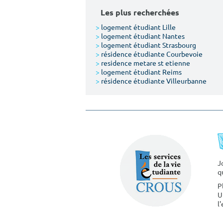
Les plus recherchées
>
logement étudiant Lille
>
logement étudiant Nantes
>
logement étudiant Strasbourg
>
résidence étudiante Courbevoie
>
residence metare st etienne
>
logement étudiant Reims
>
résidence étudiante Villeurbanne
J
q
P
U
l