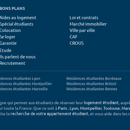
BONS PLANS
Aides au logement
Loi et contrats
Spécial étudiants
Marché immobilier
Colocation
Ville par ville
Se loger
CAF
Garantie
CROUS
Etude
Ils parlent de nous
Recrutement
idences étudiantes Lyon
Résidences étudiantes Bordeaux
idences étudiantes Montpellier
Résidences étudiantes Bristol
idences étudiantes Marseille
Résidences étudiantes Rennes
igne qui permet aux étudiants de réserver leur
, aupr
logement étudiant
sur toute la France. Que ce soit à
Paris
,
Lyon
,
Montpellier
,
Toulouse
,
Mars
ite la
, et vous aide dans les
recherche de votre appartement étudiant