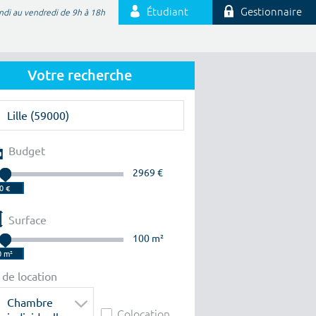
Étudiant
Gestionnaire
ndi au vendredi de 9h à 18h
Votre recherche
Budget
2969 €
Surface
100 m²
 de location
Chambre
Colocation