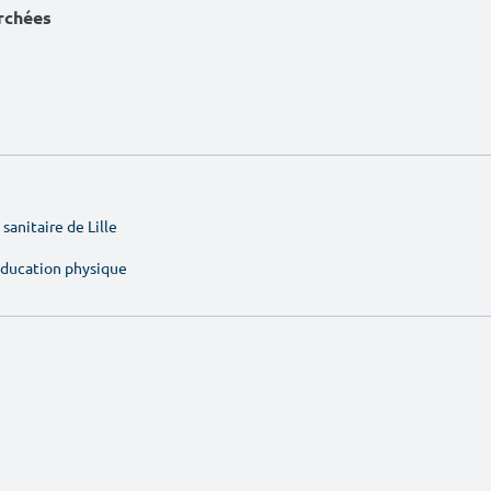
erchées
sanitaire de Lille
'éducation physique