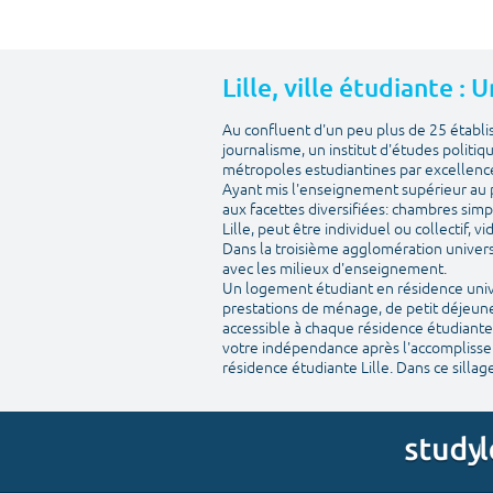
Lille, ville étudiante :
Au confluent d'un peu plus de 25 établ
journalisme, un institut d'études politiq
métropoles estudiantines par excellenc
Ayant mis l'enseignement supérieur au pr
aux facettes diversifiées: chambres simp
Lille, peut être individuel ou collectif, 
Dans la troisième agglomération univers
avec les milieux d'enseignement.
Un logement étudiant en résidence univer
prestations de ménage, de petit déjeuner
accessible à chaque résidence étudiante.
votre indépendance après l'accomplisseme
résidence étudiante Lille. Dans ce sillage