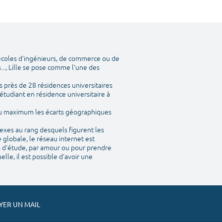
 écoles d'ingénieurs, de commerce ou de
..., Lille se pose comme l'une des
 près de 28 résidences universitaires
étudiant en résidence universitaire à
 au maximum les écarts géographiques
nexes au rang desquels figurent les
 globale, le réseau internet est
is d'étude, par amour ou pour prendre
le, il est possible d'avoir une
ER UN MAIL