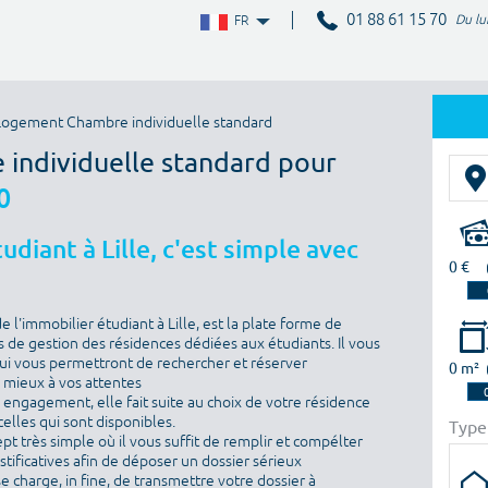
01 88 61 15 70
Du lu
FR
Logement Chambre individuelle standard
 individuelle standard pour
0
diant à Lille, c'est simple avec
0 €
l'immobilier étudiant à Lille, est la plate forme de
 de gestion des résidences dédiées aux étudiants. Il vous
i vous permettront de rechercher et réserver
0 m²
e mieux à vos attentes
ns engagement, elle fait suite au choix de votre résidence
elles qui sont disponibles.
Type
ept très simple où il vous suffit de remplir et compélter
ustificatives afin de déposer un dossier sérieux
se charge, in fine, de transmettre votre dossier à