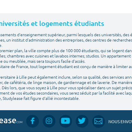
 Universités et logements étudiants
issements d'enseignement supérieur, parmi lesquels des universités, des
ues, un institut d'administration des entreprises, des centres de recherches
e.
emier plan, la ville compte plus de 100 000 étudiants, qui se logent dans
les; chambres avec cuisines et lavabos internes; studios. Un appartement 
vide ou meublée, mais sera toujours facile d'accès.
itaire de France, tout logement étudiant est conçu de manière à limiter
sitaire à Lille peut également inclure, selon sa qualité, des services an
, de cafétéria, de linge maison, de gardiennage et de laverie. De manière
 Dès lors, que vous soyez à Lille pour vous spécialiser dans un sujet préc
nt de vos études secondaires, vous serez séduit par la facilité avec laquel
, Studylease fait figure d'allié incontestable.
NOUS ENVOY