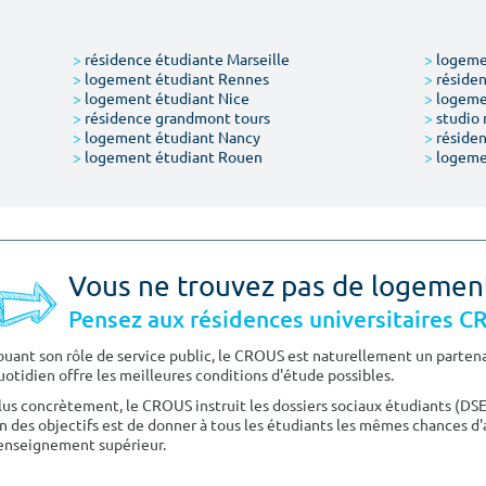
>
résidence étudiante Marseille
>
logemen
>
logement étudiant Rennes
>
résiden
>
logement étudiant Nice
>
logeme
>
résidence grandmont tours
>
studio 
>
logement étudiant Nancy
>
résiden
>
logement étudiant Rouen
>
logeme
Vous ne trouvez pas de logemen
Pensez aux résidences universitaires 
ouant son rôle de service public, le CROUS est naturellement un partenai
uotidien offre les meilleures conditions d'étude possibles.
lus concrètement, le CROUS instruit les dossiers sociaux étudiants (DS
n des objectifs est de donner à tous les étudiants les mêmes chances d'
'enseignement supérieur.