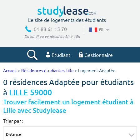
Le site de logements des étudiants
01 88 61 15 70
FR
Du lundi au vendredi de 9h à 18h
Etudiant
Gestionnaire
Accueil
>
Résidences étudiantes Lille
> Logement Adaptée
Votre recherche
0 résidences Adaptée pour étudiants
Ville, école
à
LILLE 59000
Trouver facilement un logement étudiant à
Lille avec Studylease
Budget min
Budget max
Trier par :
€
€