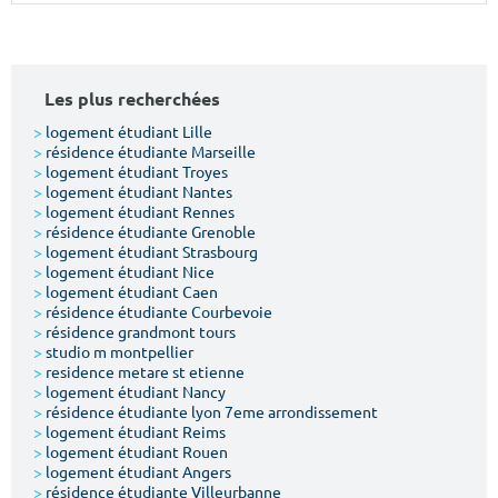
Surface min
Surface max
m²
m²
Les plus recherchées
Type de location
>
logement étudiant Lille
>
résidence étudiante Marseille
>
logement étudiant Troyes
Colocation
>
logement étudiant Nantes
>
logement étudiant Rennes
Votre date d'entrée
>
résidence étudiante Grenoble
>
logement étudiant Strasbourg
>
logement étudiant Nice
>
logement étudiant Caen
>
résidence étudiante Courbevoie
>
résidence grandmont tours
>
studio m montpellier
Chercher
>
residence metare st etienne
>
logement étudiant Nancy
>
résidence étudiante lyon 7eme arrondissement
>
logement étudiant Reims
>
logement étudiant Rouen
>
logement étudiant Angers
>
résidence étudiante Villeurbanne