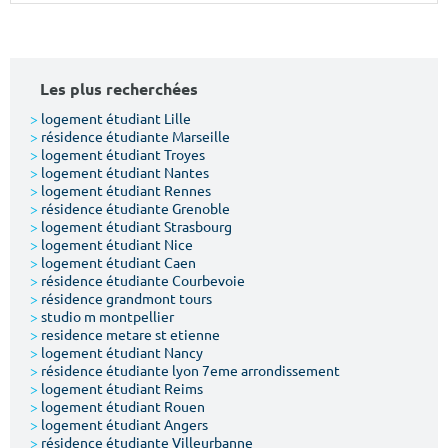
Surface min
Surface max
m²
m²
Les plus recherchées
Type de location
>
logement étudiant Lille
>
résidence étudiante Marseille
>
logement étudiant Troyes
Colocation
>
logement étudiant Nantes
>
logement étudiant Rennes
Votre date d'entrée
>
résidence étudiante Grenoble
>
logement étudiant Strasbourg
>
logement étudiant Nice
>
logement étudiant Caen
>
résidence étudiante Courbevoie
>
résidence grandmont tours
>
studio m montpellier
Chercher
>
residence metare st etienne
>
logement étudiant Nancy
>
résidence étudiante lyon 7eme arrondissement
>
logement étudiant Reims
>
logement étudiant Rouen
>
logement étudiant Angers
>
résidence étudiante Villeurbanne