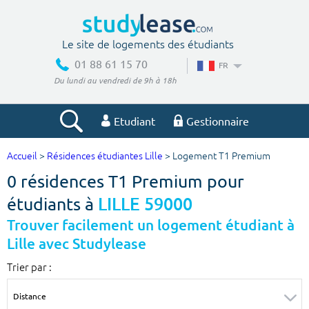
Le site de logements des étudiants
01 88 61 15 70
FR
Du lundi au vendredi de 9h à 18h
Etudiant
Gestionnaire
Accueil
>
Résidences étudiantes Lille
> Logement T1 Premium
Votre recherche
0 résidences T1 Premium pour
Ville, école
étudiants à
LILLE 59000
Trouver facilement un logement étudiant à
Lille avec Studylease
Budget min
Budget max
Trier par :
€
€