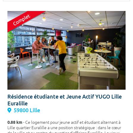
Surface min
Surface max
m²
m²
Type de location
Colocation
Votre date d'entrée
Chercher
Résidence étudiante et Jeune Actif YUGO Lille
Euralille
59800 Lille
0.88 km
- Ce logement pour jeune actif et étudiant alternant à
Lille quartier Euralille a une position stratégique : dans le cœur