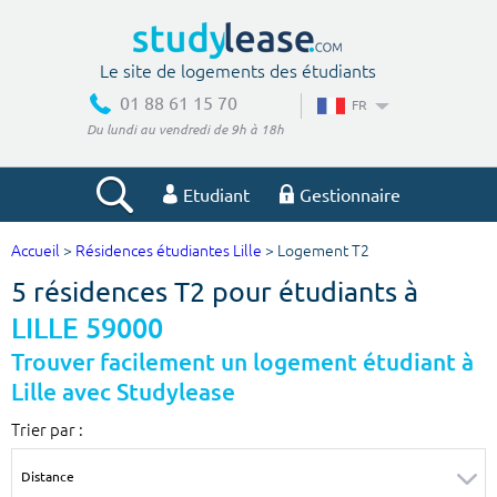
Le site de logements des étudiants
01 88 61 15 70
FR
Du lundi au vendredi de 9h à 18h
Etudiant
Gestionnaire
Accueil
>
Résidences étudiantes Lille
> Logement T2
Votre recherche
5 résidences T2 pour étudiants à
Ville, école
LILLE 59000
Trouver facilement un logement étudiant à
Lille avec Studylease
Budget min
Budget max
Trier par :
€
€