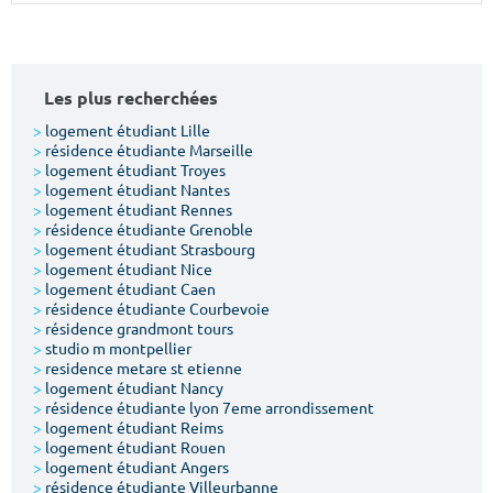
Surface min
Surface max
m²
m²
Les plus recherchées
Type de location
>
logement étudiant Lille
>
résidence étudiante Marseille
>
logement étudiant Troyes
Colocation
>
logement étudiant Nantes
>
logement étudiant Rennes
Votre date d'entrée
>
résidence étudiante Grenoble
>
logement étudiant Strasbourg
>
logement étudiant Nice
>
logement étudiant Caen
>
résidence étudiante Courbevoie
>
résidence grandmont tours
>
studio m montpellier
Chercher
>
residence metare st etienne
>
logement étudiant Nancy
>
résidence étudiante lyon 7eme arrondissement
>
logement étudiant Reims
>
logement étudiant Rouen
>
logement étudiant Angers
>
résidence étudiante Villeurbanne