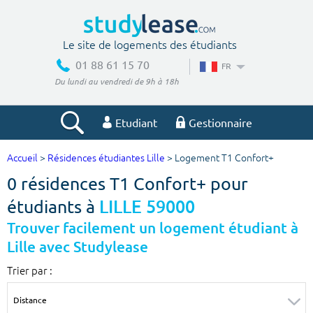
Le site de logements des étudiants
01 88 61 15 70
FR
Du lundi au vendredi de 9h à 18h
Etudiant
Gestionnaire
Accueil
>
Résidences étudiantes Lille
> Logement T1 Confort+
Votre recherche
0 résidences T1 Confort+ pour
Ville, école
étudiants à
LILLE 59000
Trouver facilement un logement étudiant à
Lille avec Studylease
Budget min
Budget max
Trier par :
€
€