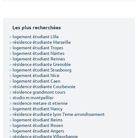
Surface min
Surface max
m²
m²
Les plus recherchées
Type de location
>
logement étudiant Lille
>
résidence étudiante Marseille
>
logement étudiant Troyes
Colocation
>
logement étudiant Nantes
>
logement étudiant Rennes
Votre date d'entrée
>
résidence étudiante Grenoble
>
logement étudiant Strasbourg
>
logement étudiant Nice
>
logement étudiant Caen
>
résidence étudiante Courbevoie
>
résidence grandmont tours
>
studio m montpellier
Chercher
>
residence metare st etienne
>
logement étudiant Nancy
>
résidence étudiante lyon 7eme arrondissement
>
logement étudiant Reims
>
logement étudiant Rouen
>
logement étudiant Angers
>
résidence étudiante Villeurbanne