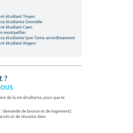
t étudiant Troyes
ce étudiante Grenoble
nt étudiant Caen
m montpellier
ce étudiante lyon 7eme arrondissement
nt étudiant Angers
t ?
CROUS
re de la vie étudiante, pour que le
E : demande de bourse et de logement).
accès et de réussite dans