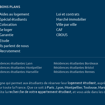
BONS PLANS
Aides au logement
Loi et contrats
Spécial étudiants
Marché immobilier
Colocation
Ville par ville
Se loger
CAF
Garantie
CROUS
Etude
Ils parlent de nous
Recrutement
idences étudiantes Lyon
Résidences étudiantes Bordeaux
idences étudiantes Montpellier
Résidences étudiantes Bristol
idences étudiantes Marseille
Résidences étudiantes Rennes
igne qui permet aux étudiants de réserver leur
, aupr
logement étudiant
sur toute la France. Que ce soit à
Paris
,
Lyon
,
Montpellier
,
Toulouse
,
Mars
ite la
, et vous aide dans les
recherche de votre appartement étudiant