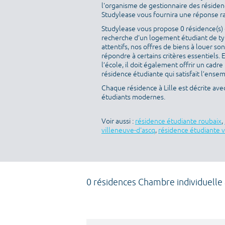
l'organisme de gestionnaire des résidenc
Studylease vous fournira une réponse r
Studylease vous propose 0 résidence(s) di
recherche d’un logement étudiant de ty
attentifs, nos offres de biens à louer s
répondre à certains critères essentiels. 
l’école, il doit également offrir un cad
résidence étudiante qui satisfait l’ensem
Chaque résidence à Lille est décrite av
étudiants modernes.
Voir aussi :
résidence étudiante roubaix
,
villeneuve-d'ascq
,
résidence étudiante v
0 résidences Chambre individuelle 