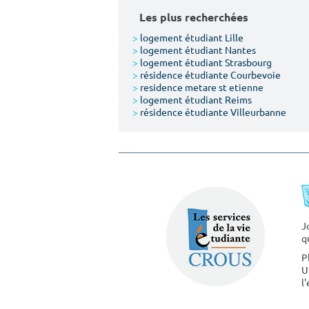
Les plus recherchées
>
logement étudiant Lille
>
logement étudiant Nantes
>
logement étudiant Strasbourg
>
résidence étudiante Courbevoie
>
residence metare st etienne
>
logement étudiant Reims
>
résidence étudiante Villeurbanne
J
q
P
U
l