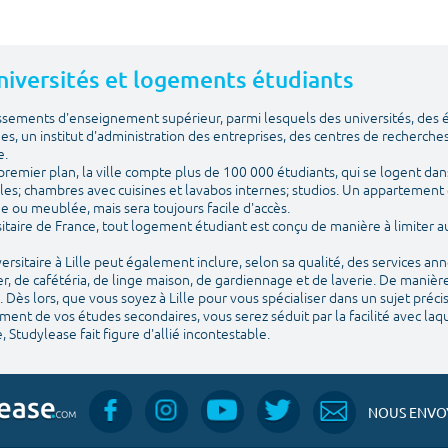
 Universités et logements étudiants
issements d'enseignement supérieur, parmi lesquels des universités, des
ues, un institut d'administration des entreprises, des centres de recherches
e.
emier plan, la ville compte plus de 100 000 étudiants, qui se logent dans
les; chambres avec cuisines et lavabos internes; studios. Un appartement 
vide ou meublée, mais sera toujours facile d'accès.
itaire de France, tout logement étudiant est conçu de manière à limiter
sitaire à Lille peut également inclure, selon sa qualité, des services an
, de cafétéria, de linge maison, de gardiennage et de laverie. De manière
 Dès lors, que vous soyez à Lille pour vous spécialiser dans un sujet préc
nt de vos études secondaires, vous serez séduit par la facilité avec laquel
, Studylease fait figure d'allié incontestable.
NOUS ENVOY