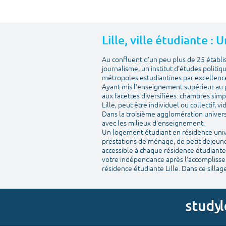
Lille, ville étudiante :
Au confluent d'un peu plus de 25 établ
journalisme, un institut d'études politiq
métropoles estudiantines par excellenc
Ayant mis l'enseignement supérieur au pr
aux facettes diversifiées: chambres simp
Lille, peut être individuel ou collectif, 
Dans la troisième agglomération univers
avec les milieux d'enseignement.
Un logement étudiant en résidence univer
prestations de ménage, de petit déjeuner
accessible à chaque résidence étudiante.
votre indépendance après l'accomplisseme
résidence étudiante Lille. Dans ce sillage