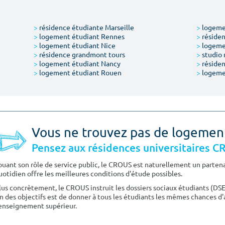
>
résidence étudiante Marseille
>
logemen
>
logement étudiant Rennes
>
résiden
>
logement étudiant Nice
>
logeme
>
résidence grandmont tours
>
studio 
>
logement étudiant Nancy
>
résiden
>
logement étudiant Rouen
>
logeme
Vous ne trouvez pas de logemen
Pensez aux résidences universitaires 
ouant son rôle de service public, le CROUS est naturellement un partenai
uotidien offre les meilleures conditions d'étude possibles.
lus concrètement, le CROUS instruit les dossiers sociaux étudiants (DS
n des objectifs est de donner à tous les étudiants les mêmes chances d'
'enseignement supérieur.