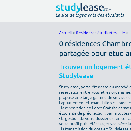
Le site de logements des étudiants
Accueil
>
Résidences étudiantes Lille
> L
0 résidences Chambre 
partagée pour étudia
Trouver un logement étu
Studylease
Studylease, porte-étendard du marché de 
réservation entre vous et les organismes
propose une large gamme de services qu
l'appartement étudiant Lillois qui sied l
- la réservation en ligne: Gratuite et sa
étudiante de prédilection, parmi toutes c
- la gestion de votre dossier est un conc
votre profil puis télécharger vos pièce j
- la transmission du dossier: Studylease 