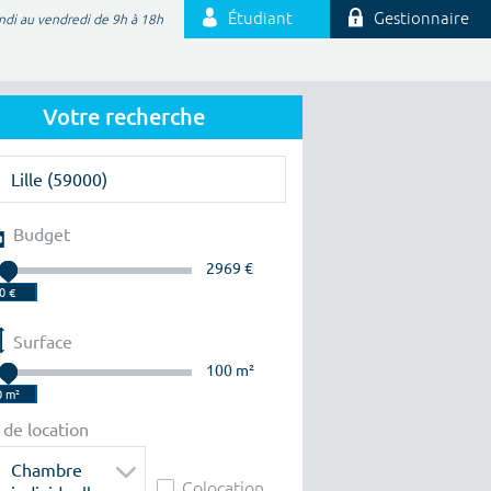
Étudiant
Gestionnaire
ndi au vendredi de 9h à 18h
Votre recherche
Budget
2969 €
Surface
100 m²
 de location
Chambre
Colocation