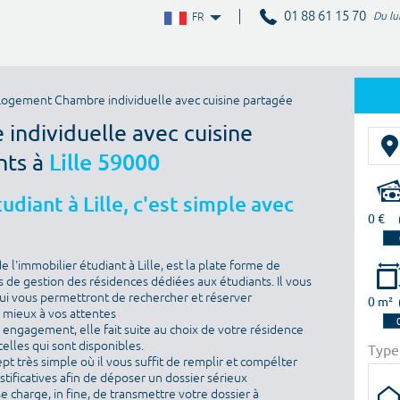
01 88 61 15 70
Du lu
FR
ogement Chambre individuelle avec cuisine partagée
individuelle avec cuisine
nts à
Lille 59000
diant à Lille, c'est simple avec
0 €
l'immobilier étudiant à Lille, est la plate forme de
 de gestion des résidences dédiées aux étudiants. Il vous
i vous permettront de rechercher et réserver
0 m²
e mieux à vos attentes
ns engagement, elle fait suite au choix de votre résidence
elles qui sont disponibles.
Type
ept très simple où il vous suffit de remplir et compélter
ustificatives afin de déposer un dossier sérieux
se charge, in fine, de transmettre votre dossier à