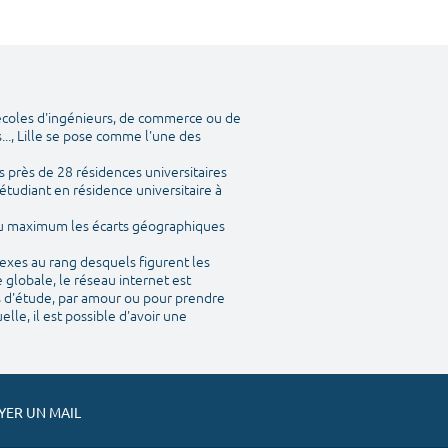
 écoles d'ingénieurs, de commerce ou de
..., Lille se pose comme l'une des
 près de 28 résidences universitaires
étudiant en résidence universitaire à
 au maximum les écarts géographiques
nexes au rang desquels figurent les
 globale, le réseau internet est
is d'étude, par amour ou pour prendre
le, il est possible d'avoir une
ER UN MAIL