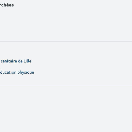
erchées
sanitaire de Lille
'éducation physique