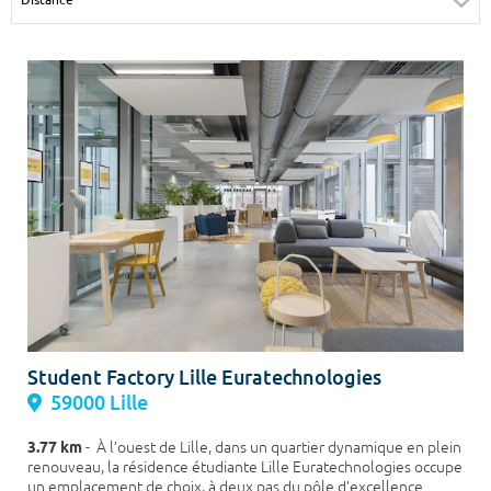
Surface min
Surface max
m²
m²
Type de location
Colocation
Votre date d'entrée
Chercher
Student Factory Lille Euratechnologies
59000 Lille
3.77 km
- À l’ouest de Lille, dans un quartier dynamique en plein
renouveau, la résidence étudiante Lille Euratechnologies occupe
un emplacement de choix, à deux pas du pôle d’excellence