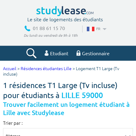
Le site de logements des étudiants
01 88 61 15 70
FR
Du lundi au vendredi de 9h à 18h
Etudiant
Gestionnaire
Accueil
>
Résidences étudiantes Lille
> Logement T1 Large (Tv
Votre recherche
incluse)
1 résidences T1 Large (Tv incluse)
Ville, école
pour étudiants à
LILLE 59000
Trouver facilement un logement étudiant à
Lille avec Studylease
Budget min
Budget max
Trier par :
€
€