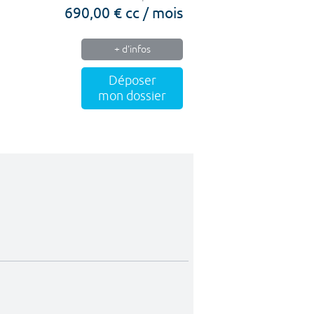
690,00 € cc / mois
+ d'infos
Déposer
mon dossier