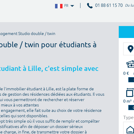
01 88 61 15 70
Du lu
FR
ogement Studio double / twin
ouble / twin pour étudiants à
diant à Lille, c'est simple avec
0 €
l'immobilier étudiant à Lille, est la plate forme de
 de gestion des résidences dédiées aux étudiants. Il vous
i vous permettront de rechercher et réserver
0 m²
e mieux à vos attentes
ns engagement, elle fait suite au choix de votre résidence
elles qui sont disponibles.
Type
ept très simple où il vous suffit de remplir et compélter
ustificatives afin de déposer un dossier sérieux
se charge, in fine, de transmettre votre dossier à