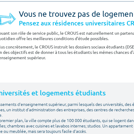
Vous ne trouvez pas de logemen
Pensez aux résidences universitaires 
ouant son rôle de service public, le CROUS est naturellement un partenai
uotidien offre les meilleures conditions d'étude possibles.
lus concrètement, le CROUS instruit les dossiers sociaux étudiants (DS
n des objectifs est de donner à tous les étudiants les mêmes chances d'
'enseignement supérieur.
 Universités et logements étudiants
issements d'enseignement supérieur, parmi lesquels des universités, des
ues, un institut d'administration des entreprises, des centres de recherches
e.
emier plan, la ville compte plus de 100 000 étudiants, qui se logent dans
les; chambres avec cuisines et lavabos internes; studios. Un appartement 
vide ou meublée, mais sera toujours facile d'accès.