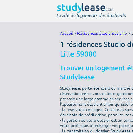
Le site de logements des étudiants
Accueil
>
Résidences étudiantes Lille
> L
1 résidences Studio d
Lille 59000
Trouver un logement étu
Studylease
Studylease, porte-étendard du marché de 
réservation entre vous et les organismes
propose une large gamme de services qu
l'appartement étudiant Lillois qui sied l
- la réservation en ligne: Gratuite et sa
étudiante de prédilection, parmi toutes c
- la gestion de votre dossier est un conc
votre profil puis télécharger vos pièce j
- la transmission du dossier: Studylease 