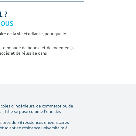
t ?
CROUS
re de la vie étudiante, pour que le
E : demande de bourse et de logement).
accès et de réussite dans
 écoles d'ingénieurs, de commerce ou de
..., Lille se pose comme l'une des
 près de 28 résidences universitaires
étudiant en résidence universitaire à