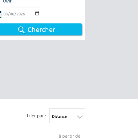
twin
Chercher
Trier par :
à partir de