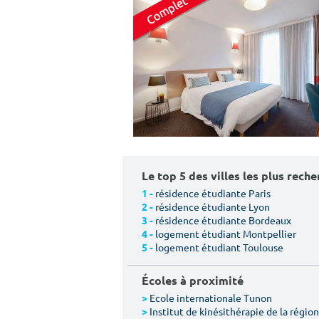
Le top 5 des villes les plus rech
résidence étudiante Paris
1 -
résidence étudiante Lyon
2 -
résidence étudiante Bordeaux
3 -
logement étudiant Montpellier
4 -
logement étudiant Toulouse
5 -
Écoles à proximité
Ecole internationale Tunon
>
Institut de kinésithérapie de la région 
>