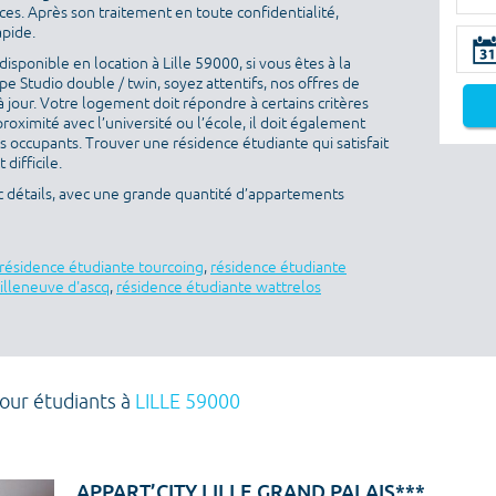
es. Après son traitement en toute confidentialité,
apide.
sponible en location à Lille 59000, si vous êtes à la
 Studio double / twin, soyez attentifs, nos offres de
 jour. Votre logement doit répondre à certains critères
proximité avec l’université ou l’école, il doit également
es occupants. Trouver une résidence étudiante qui satisfait
difficile.
ec détails, avec une grande quantité d’appartements
résidence étudiante tourcoing
,
résidence étudiante
illeneuve d'ascq
,
résidence étudiante wattrelos
pour étudiants à
LILLE 59000
APPART’CITY LILLE GRAND PALAIS***