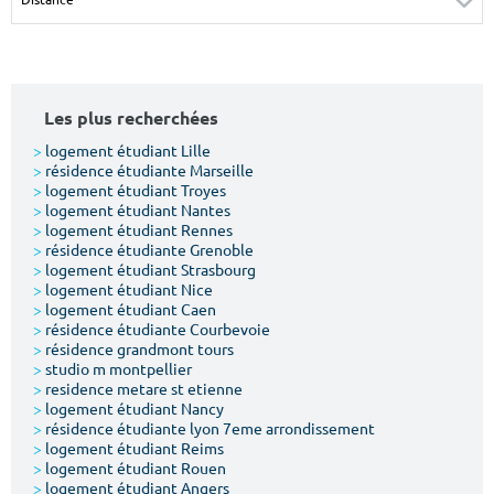
Surface min
Surface max
m²
m²
Les plus recherchées
Type de location
>
logement étudiant Lille
>
résidence étudiante Marseille
Colocation
>
logement étudiant Troyes
>
logement étudiant Nantes
Votre date d'entrée
>
logement étudiant Rennes
>
résidence étudiante Grenoble
>
logement étudiant Strasbourg
>
logement étudiant Nice
>
logement étudiant Caen
>
résidence étudiante Courbevoie
>
résidence grandmont tours
Chercher
>
studio m montpellier
>
residence metare st etienne
>
logement étudiant Nancy
>
résidence étudiante lyon 7eme arrondissement
>
logement étudiant Reims
>
logement étudiant Rouen
>
logement étudiant Angers