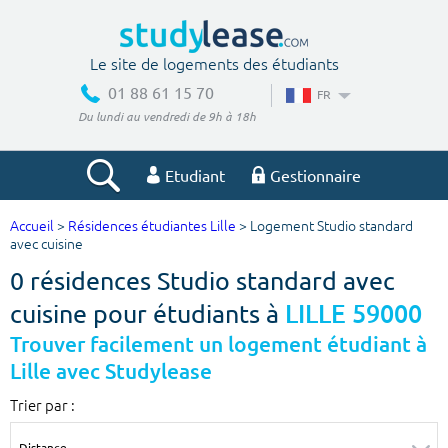
Le site de logements des étudiants
01 88 61 15 70
FR
Du lundi au vendredi de 9h à 18h
Etudiant
Gestionnaire
Accueil
>
Résidences étudiantes Lille
> Logement Studio standard
Votre recherche
avec cuisine
0 résidences Studio standard avec
Ville, école
cuisine pour étudiants à
LILLE 59000
Trouver facilement un logement étudiant à
Lille avec Studylease
Budget min
Budget max
Trier par :
€
€