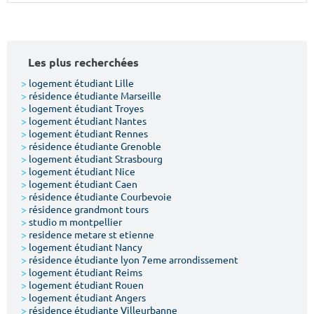
Surface min
Surface max
m²
m²
Les plus recherchées
Type de location
>
logement étudiant Lille
>
résidence étudiante Marseille
>
logement étudiant Troyes
Colocation
>
logement étudiant Nantes
>
logement étudiant Rennes
Votre date d'entrée
>
résidence étudiante Grenoble
>
logement étudiant Strasbourg
>
logement étudiant Nice
>
logement étudiant Caen
>
résidence étudiante Courbevoie
>
résidence grandmont tours
>
studio m montpellier
Chercher
>
residence metare st etienne
>
logement étudiant Nancy
>
résidence étudiante lyon 7eme arrondissement
>
logement étudiant Reims
>
logement étudiant Rouen
>
logement étudiant Angers
>
résidence étudiante Villeurbanne