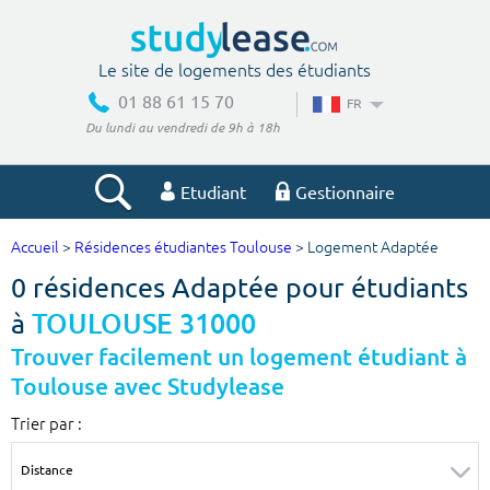
Le site de logements des étudiants
01 88 61 15 70
FR
Du lundi au vendredi de 9h à 18h
Etudiant
Gestionnaire
Accueil
>
Résidences étudiantes Toulouse
> Logement Adaptée
Votre recherche
0 résidences Adaptée pour étudiants
Ville, école
à
TOULOUSE 31000
Trouver facilement un logement étudiant à
Toulouse avec Studylease
Budget min
Budget max
Trier par :
€
€