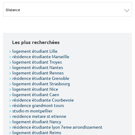
Surface min
Surface max
m²
m²
Type de location
Les plus recherchées
Colocation
>
logement étudiant Lille
>
résidence étudiante Marseille
Votre date d'entrée
>
logement étudiant Troyes
>
logement étudiant Nantes
>
logement étudiant Rennes
>
résidence étudiante Grenoble
>
logement étudiant Strasbourg
>
logement étudiant Nice
>
logement étudiant Caen
Chercher
>
résidence étudiante Courbevoie
>
résidence grandmont tours
>
studio m montpellier
>
residence metare st etienne
>
logement étudiant Nancy
>
résidence étudiante lyon 7eme arrondissement
>
logement étudiant Reims