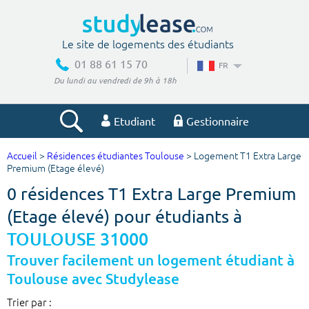
Le site de logements des étudiants
01 88 61 15 70
FR
Du lundi au vendredi de 9h à 18h
Etudiant
Gestionnaire
Accueil
>
Résidences étudiantes Toulouse
> Logement T1 Extra Large
Votre recherche
Premium (Etage élevé)
0 résidences T1 Extra Large Premium
Ville, école
(Etage élevé) pour étudiants à
TOULOUSE 31000
Budget min
Budget max
Trouver facilement un logement étudiant à
Toulouse avec Studylease
€
€
Trier par :